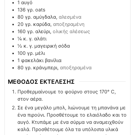
1
αυγό
136
γρ. oats
80
γρ. αμύγδαλα,
αλεσμένα
20
γρ. καρύδα,
αποξηραμένη
160
γρ. αλεύρι,
ολικής αλέσεως
¼
κ. γ. αλάτι
½
κ. γ. μαγειρική σόδα
100
γρ. μέλι
1
φακελάκι βανίλια
80
γρ. κράνμπερι,
αποξηραμένα
ΜΕΘΟΔΟΣ ΕΚΤΕΛΕΣΗΣ
Προθερμαίνουμε το φούρνο στους 170° C,
στον αέρα.
Σε ένα μεγάλο μπολ, λιώνουμε τη μπανάνα με
ένα πιρούνι. Προσθέτουμε το ελαιόλαδο και το
αυγό. Κτυπάμε με ένα σύρμα να αναμειχθούν
καλά. Προσθέτουμε όλα τα υπόλοιπα υλικά