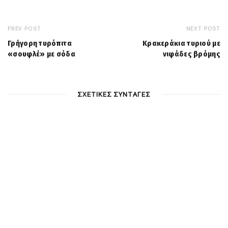
PREV POST
NEXT POST
Γρήγορη τυρόπιτα
Κρακεράκια τυριού με
«σουφλέ» με σόδα
νιφάδες βρόμης
ΣΧΕΤΙΚΕΣ ΣΥΝΤΑΓΕΣ