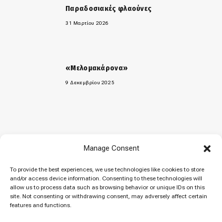
Παραδοσιακές φλαούνες
31 Μαρτίου 2026
«Μελομακάρονα»
9 Δεκεμβρίου 2025
Manage Consent
To provide the best experiences, we use technologies like cookies to store
© 2026 Cuisinovia - Republishing Recipes and Images is Prohibited.
and/or access device information. Consenting to these technologies will
Απαγορεύεται η Αναδημοσίευση των Συνταγών και των Φωτογραφιών.
allow us to process data such as browsing behavior or unique IDs on this
site. Not consenting or withdrawing consent, may adversely affect certain
Top
features and functions.