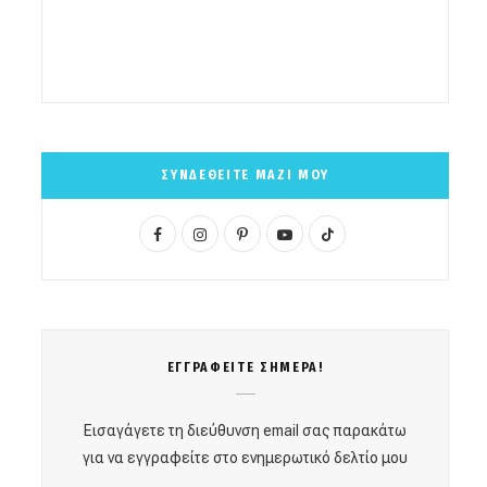
ΣΥΝΔΕΘΕΙΤΕ ΜΑΖΙ ΜΟΥ
F
I
P
Y
T
a
n
i
o
i
c
s
n
u
k
e
t
t
T
T
ΕΓΓΡΑΦΕΙΤΕ ΣΗΜΕΡΑ!
b
a
e
u
o
o
g
r
b
k
Εισαγάγετε τη διεύθυνση email σας παρακάτω
o
r
e
e
για να εγγραφείτε στο ενημερωτικό δελτίο μου