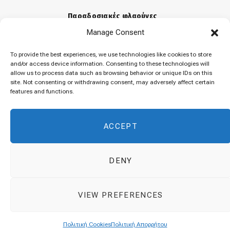
Παραδοσιακές φλαούνες
Manage Consent
31 Μαρτίου 2026
To provide the best experiences, we use technologies like cookies to store
and/or access device information. Consenting to these technologies will
allow us to process data such as browsing behavior or unique IDs on this
«Μελομακάρονα»
site. Not consenting or withdrawing consent, may adversely affect certain
features and functions.
9 Δεκεμβρίου 2025
ACCEPT
DENY
© 2026 Cuisinovia - Republishing Recipes and Images is Prohibited.
VIEW PREFERENCES
Απαγορεύεται η Αναδημοσίευση των Συνταγών και των Φωτογραφιών.
Top
Πολιτική Cookies
Πολιτική Απορρήτου