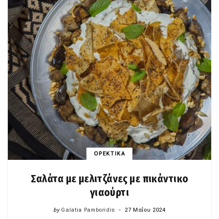
ΟΡΕΚΤΙΚΑ
Σαλάτα με μελιτζάνες με πικάντικο
γιαούρτι
by
Galatia Pamboridis
27 Μαΐου 2024