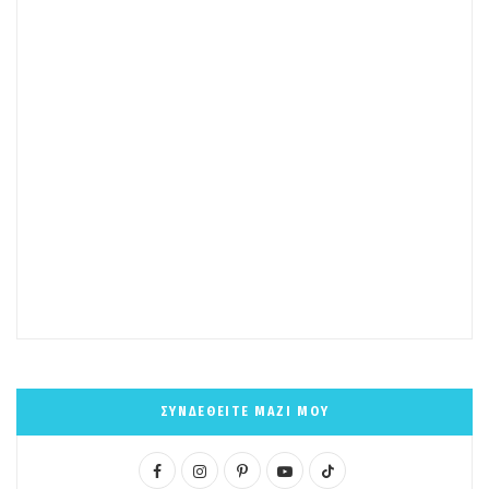
ΣΥΝΔΕΘΕΙΤΕ ΜΑΖΙ ΜΟΥ
F
I
P
Y
T