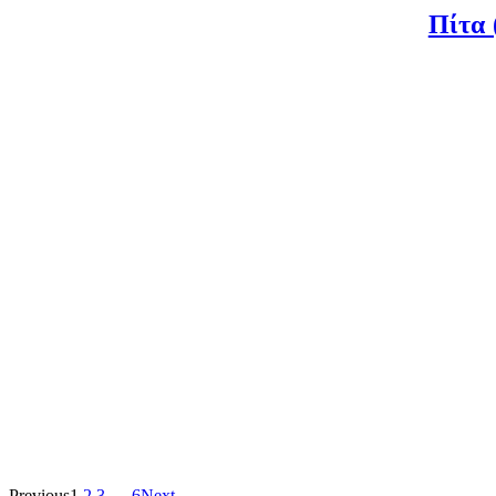
Πίτα 
Previous
1
2
3
…
6
Next