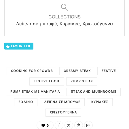
COLLECTIONS
Δείπνα σε μπουφέ, Κυριακές, Χριστούγεννα
FAVORITE
0
COOKING FOR CROWDS
CREAMY STEAK
FESTIVE
FESTIVE FOOD
RUMP STEAK
RUMP STEAK ΜΕ ΜΑΝΙΤΆΡΙΑ
STEAK AND MUSHROOMS
ΒΟΔΙΝΌ
ΔΕΊΠΝΑ ΣΕ ΜΠΟΥΦΈ
ΚΥΡΙΑΚΈΣ
ΧΡΙΣΤΟΎΓΕΝΝΑ
0