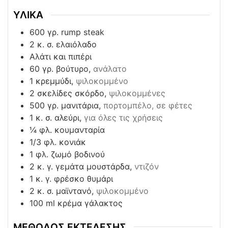
ΥΛΙΚΑ
600
γρ. rump steak
2
κ. σ. ελαιόλαδο
Αλάτι και πιπέρι
60
γρ. βούτυρο,
ανάλατο
1
κρεμμύδι,
ψιλοκομμένο
2
σκελίδες σκόρδο,
ψιλοκομμένες
500
γρ. μανιτάρια,
πορτομπέλο, σε φέτες
1
κ. σ. αλεύρι,
για όλες τις χρήσεις
¼
φλ. κουμανταρία
1/3
φλ. κονιάκ
1
φλ. ζωμό βοδινού
2
κ. γ. γεμάτα μουστάρδα,
ντιζόν
1
κ. γ. φρέσκο θυμάρι
2
κ. σ. μαϊντανό,
ψιλοκομμένο
100
ml
κρέμα γάλακτος
ΜΕΘΟΔΟΣ ΕΚΤΕΛΕΣΗΣ