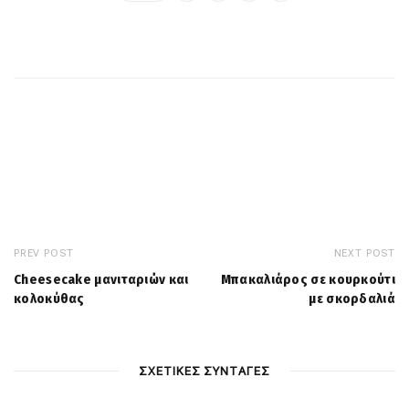
PREV POST
NEXT POST
Cheesecake μανιταριών και
Μπακαλιάρος σε κουρκούτι
κολοκύθας
με σκορδαλιά
ΣΧΕΤΙΚΕΣ ΣΥΝΤΑΓΕΣ