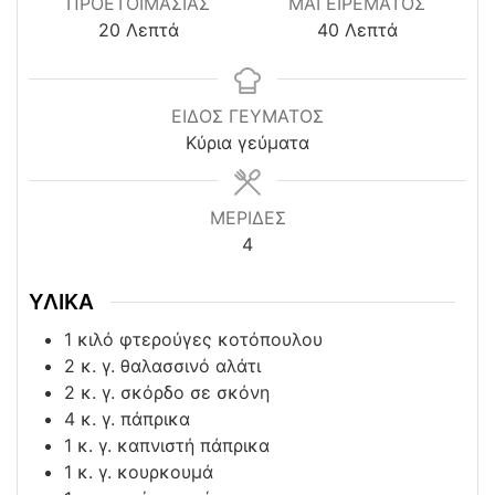
ΠΡΟΕΤΟΙΜΑΣΊΑΣ
ΜΑΓΕΙΡΕΜΑΤΟΣ
minutes
minutes
20
Λεπτά
40
Λεπτά
ΕΙΔΟΣ ΓΕΥΜΑΤΟΣ
Κύρια γεύματα
ΜΕΡΙΔΕΣ
4
ΥΛΙΚΑ
1
κιλό φτερούγες κοτόπουλου
2
κ. γ. θαλασσινό αλάτι
2
κ. γ. σκόρδο σε σκόνη
4
κ. γ. πάπρικα
1
κ. γ. καπνιστή πάπρικα
1
κ. γ. κουρκουμά