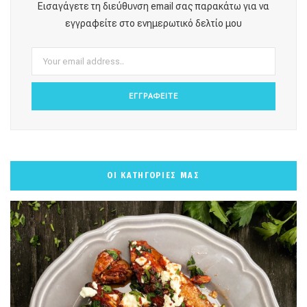
Εισαγάγετε τη διεύθυνση email σας παρακάτω για να
o
r
e
e
εγγραφείτε στο ενημερωτικό δελτίο μου
k
a
s
m
t
ΟΙ ΚΑΤΗΓΟΡΙΕΣ ΜΑΣ