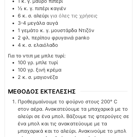
1
κ. γ. μαύρο πιπέρι
½
κ. γ. πιπέρι καγιέν
6
κ. σ. αλεύρι
για όλες τις χρήσεις
3-4
μεγάλα αυγά
1
γεμάτο κ. γ. μουστάρδα Ντιζόν
2
φλ. περίπου φρυγανιά panko
4
κ. σ. ελαιόλαδο
Για το ντιπ με μπλε τυρί:
100
γρ. μπλε τυρί
100
γρ. ξινή κρέμα
2
κ. σ. μαγιονέζα
ΜΕΘΟΔΟΣ ΕΚΤΕΛΕΣΗΣ
Προθερμαίνουμε το φούρνο στους 200° C
στον αέρα. Ανακατεύουμε τα μπαχαρικά με το
αλεύρι σε ένα μπολ. Βάζουμε τις φτερούγες σε
ένα μπολ και τις ανακατεύουμε με τα
μπαχαρικά και το αλεύρι. Ανακινούμε το μπολ