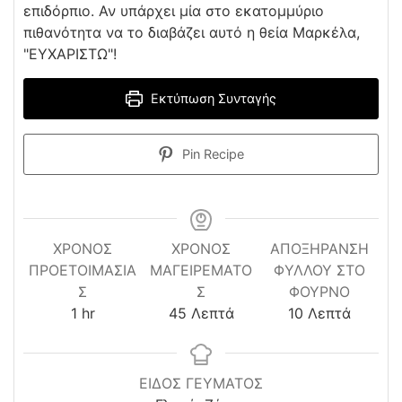
επιδόρπιο. Αν υπάρχει μία στο εκατομμύριο
πιθανότητα να το διαβάζει αυτό η θεία Μαρκέλα,
"ΕΥΧΑΡΙΣΤΩ"!
Εκτύπωση Συνταγής
Pin Recipe
ΧΡΌΝΟΣ
ΧΡΟΝΟΣ
ΑΠΟΞΉΡΑΝΣΗ
ΠΡΟΕΤΟΙΜΑΣΊΑ
ΜΑΓΕΙΡΕΜΑΤΟ
ΦΎΛΛΟΥ ΣΤΟ
Σ
Σ
ΦΟΎΡΝΟ
hour
minutes
minutes
1
hr
45
Λεπτά
10
Λεπτά
ΕΙΔΟΣ ΓΕΥΜΑΤΟΣ