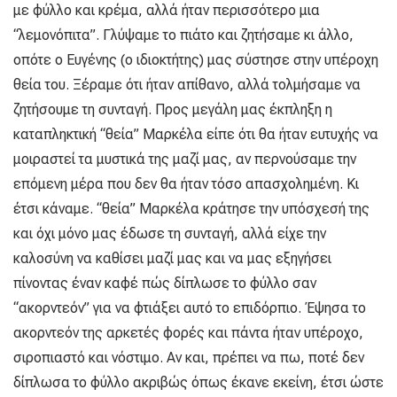
με φύλλο και κρέμα, αλλά ήταν περισσότερο μια
“λεμονόπιτα”. Γλύψαμε το πιάτο και ζητήσαμε κι άλλο,
οπότε ο Ευγένης (ο ιδιοκτήτης) μας σύστησε στην υπέροχη
θεία του. Ξέραμε ότι ήταν απίθανο, αλλά τολμήσαμε να
ζητήσουμε τη συνταγή. Προς μεγάλη μας έκπληξη η
καταπληκτική “θεία” Μαρκέλα είπε ότι θα ήταν ευτυχής να
μοιραστεί τα μυστικά της μαζί μας, αν περνούσαμε την
επόμενη μέρα που δεν θα ήταν τόσο απασχολημένη. Κι
έτσι κάναμε. “θεία” Μαρκέλα κράτησε την υπόσχεσή της
και όχι μόνο μας έδωσε τη συνταγή, αλλά είχε την
καλοσύνη να καθίσει μαζί μας και να μας εξηγήσει
πίνοντας έναν καφέ πώς δίπλωσε το φύλλο σαν
“ακορντεόν” για να φτιάξει αυτό το επιδόρπιο. Έψησα το
ακορντεόν της αρκετές φορές και πάντα ήταν υπέροχο,
σιροπιαστό και νόστιμο. Αν και, πρέπει να πω, ποτέ δεν
δίπλωσα το φύλλο ακριβώς όπως έκανε εκείνη, έτσι ώστε