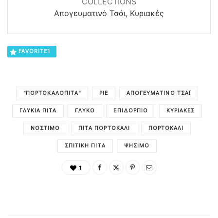
COLLECTIONS
Απογευματινό Τσάι, Κυριακές
FAVORITE
1
"ΠΟΡΤΟΚΑΛΟΠΊΤΑ"
PIE
ΑΠΟΓΕΥΜΑΤΙΝΌ ΤΣΆΙ
ΓΛΥΚΙΆ ΠΊΤΑ
ΓΛΥΚΌ
ΕΠΙΔΌΡΠΙΟ
ΚΥΡΙΑΚΈΣ
ΝΌΣΤΙΜΟ
ΠΊΤΑ ΠΟΡΤΟΚΆΛΙ
ΠΟΡΤΟΚΆΛΙ
ΣΠΙΤΙΚΉ ΠΊΤΑ
ΨΉΣΙΜΟ
1