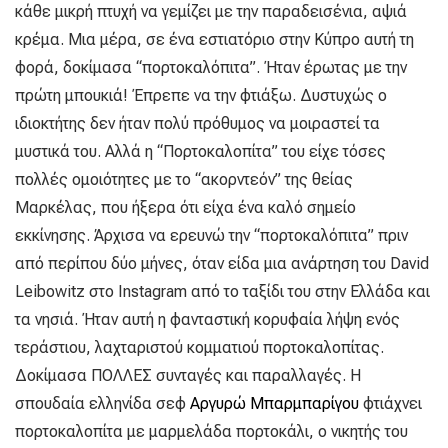
κάθε μικρή πτυχή να γεμίζει με την παραδεισένια, αψιά
κρέμα. Μια μέρα, σε ένα εστιατόριο στην Κύπρο αυτή τη
φορά, δοκίμασα “πορτοκαλόπιτα”. Ήταν έρωτας με την
πρώτη μπουκιά! Έπρεπε να την φτιάξω. Δυστυχώς ο
ιδιοκτήτης δεν ήταν πολύ πρόθυμος να μοιραστεί τα
μυστικά του. Αλλά η “Πορτοκαλοπίτα” του είχε τόσες
πολλές ομοιότητες με το “ακορντεόν” της θείας
Μαρκέλας, που ήξερα ότι είχα ένα καλό σημείο
εκκίνησης. Άρχισα να ερευνώ την “πορτοκαλόπιτα” πριν
από περίπου δύο μήνες, όταν είδα μια ανάρτηση του David
Leibowitz στο Instagram από το ταξίδι του στην Ελλάδα και
τα νησιά. Ήταν αυτή η φανταστική κορυφαία λήψη ενός
τεράστιου, λαχταριστού κομματιού πορτοκαλοπίτας.
Δοκίμασα ΠΟΛΛΕΣ συνταγές και παραλλαγές. Η
σπουδαία ελληνίδα σεφ
Αργυρώ Μπαρμπαρίγου
φτιάχνει
πορτοκαλοπίτα με μαρμελάδα πορτοκάλι, ο νικητής του