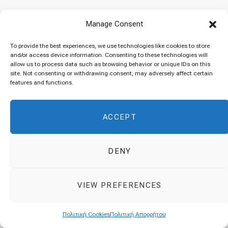
Κέικ σοκολάτας με κόκκινα φρούτα
Manage Consent
8 Μαΐου 2026
To provide the best experiences, we use technologies like cookies to store
and/or access device information. Consenting to these technologies will
allow us to process data such as browsing behavior or unique IDs on this
site. Not consenting or withdrawing consent, may adversely affect certain
Παραδοσιακές φλαούνες
features and functions.
31 Μαρτίου 2026
ACCEPT
«Μελομακάρονα»
DENY
9 Δεκεμβρίου 2025
VIEW PREFERENCES
Πολιτική Cookies
Πολιτική Απορρήτου