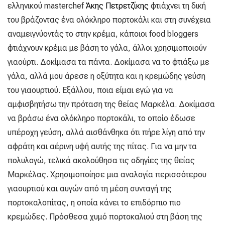
ελληνικού masterchef
Άκης Πετρετζίκης
φτιάχνει τη δική
του βράζοντας ένα ολόκληρο πορτοκάλι και στη συνέχεια
αναμειγνύοντάς το στην κρέμα, κάποιοι food bloggers
φτιάχνουν κρέμα με βάση το γάλα, άλλοι χρησιμοποιούν
γιαούρτι. Δοκίμασα τα πάντα. Δοκίμασα να το φτιάξω με
γάλα, αλλά μου άρεσε η οξύτητα και η κρεμώδης γεύση
του γιαουρτιού. Εξάλλου, ποια είμαι εγώ για να
αμφισβητήσω την πρόταση της θείας Μαρκέλα. Δοκίμασα
να βράσω ένα ολόκληρο πορτοκάλι, το οποίο έδωσε
υπέροχη γεύση, αλλά αισθάνθηκα ότι πήρε λίγη από την
αφράτη και αέρινη υφή αυτής της πίτας. Για να μην τα
πολυλογώ, τελικά ακολούθησα τις οδηγίες της θείας
Μαρκέλας. Χρησιμοποίησε μια αναλογία περισσότερου
γιαουρτιού και αυγών από τη μέση συνταγή της
πορτοκαλοπίτας, η οποία κάνει το επιδόρπιο πιο
κρεμώδες. Πρόσθεσα χυμό πορτοκαλιού στη βάση της