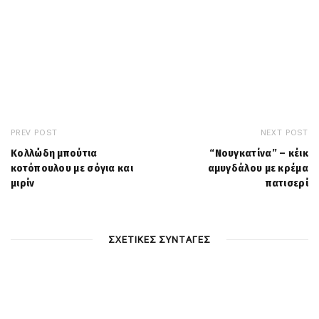
PREV POST
NEXT POST
Κολλώδη μπούτια
“Νουγκατίνα” – κέικ
κοτόπουλου με σόγια και
αμυγδάλου με κρέμα
μιρίν
πατισερί
ΣΧΕΤΙΚΕΣ ΣΥΝΤΑΓΕΣ