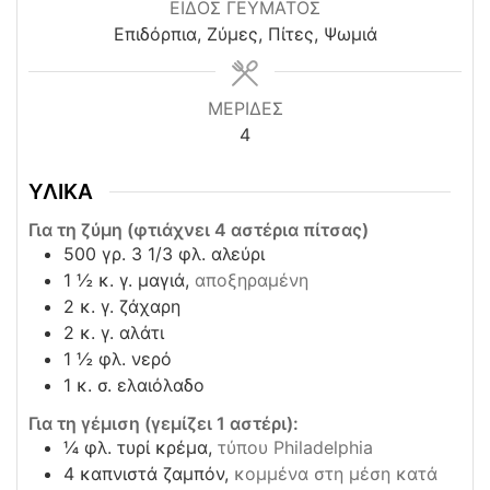
ΕΙΔΟΣ ΓΕΥΜΑΤΟΣ
Επιδόρπια, Ζύμες, Πίτες, Ψωμιά
ΜΕΡΙΔΕΣ
4
ΥΛΙΚΑ
Για τη ζύμη (φτιάχνει 4 αστέρια πίτσας)
500
γρ. 3 1/3 φλ. αλεύρι
1 ½
κ. γ. μαγιά,
αποξηραμένη
2
κ. γ. ζάχαρη
2
κ. γ. αλάτι
1 ½
φλ. νερό
1
κ. σ. ελαιόλαδο
Για τη γέμιση (γεμίζει 1 αστέρι):
¼
φλ. τυρί κρέμα,
τύπου Philadelphia
4
καπνιστά ζαμπόν,
κομμένα στη μέση κατά