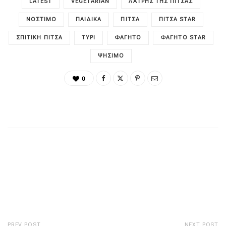
LATEST
VEGETARIAN
ΛΆΤΡΗΣ ΤΗΣ ΠΊΤΣΑΣ
ΝΌΣΤΙΜΟ
ΠΑΙΔΙΚΑ
ΠΊΤΣΑ
ΠΊΤΣΑ STAR
ΣΠΙΤΙΚΉ ΠΊΤΣΑ
ΤΥΡΊ
ΦΑΓΗΤΌ
ΦΑΓΗΤΌ STAR
ΨΉΣΙΜΟ
0
PREV POST
NEXT POST