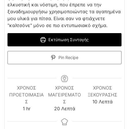
ελκυστική και νόστιμη, που έπρεπε να την
ξαναδημιουργήσω χρησιμοποιώντας τα αγαπημένα
μου υλικά για πίτσα. Είναι σαν να φτιάχνετε
"καλτσόνε" μόνο σε πιο εντυπωσιακό σχήμα.
Εκτύπωση Συνταγής
Pin Recipe
ΧΡΌΝΟΣ
ΧΡΟΝΟΣ
ΧΡΌΝΟΣ
ΠΡΟΕΤΟΙΜΑΣΊΑ
ΜΑΓΕΙΡΕΜΑΤΟ
ΞΕΚΟΎΡΑΣΗΣ
minutes
Σ
Σ
10
Λεπτά
hour
minutes
1
hr
20
Λεπτά