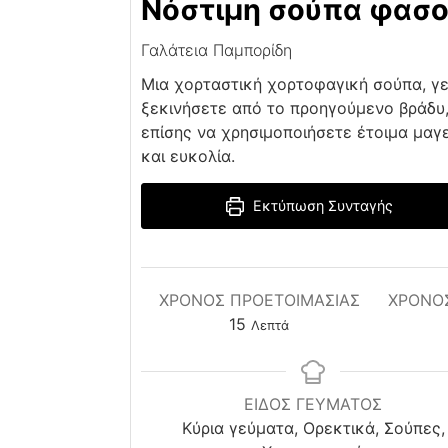
Νόστιμη σούπα φασ
Γαλάτεια Παμπορίδη
Μια χορταστική χορτοφαγική σούπα, γε
ξεκινήσετε από το προηγούμενο βράδυ,
επίσης να χρησιμοποιήσετε έτοιμα μαγ
και ευκολία.
Εκτύπωση Συνταγής
ΧΡΌΝΟΣ ΠΡΟΕΤΟΙΜΑΣΊΑΣ
ΧΡΟΝΟ
minutes
15
Λεπτά
ΕΙΔΟΣ ΓΕΥΜΑΤΟΣ
Κύρια γεύματα, Ορεκτικά, Σούπες,