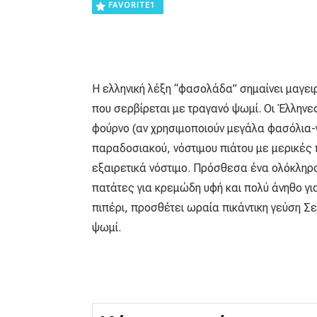
FAVORITE
1
Η ελληνική λέξη “φασολάδα” σημαίνει μαγε
που σερβίρεται με τραγανό ψωμί. Οι Έλληνες 
φούρνο (αν χρησιμοποιούν μεγάλα φασόλια-γί
παραδοσιακού, νόστιμου πιάτου με μερικές 
εξαιρετικά νόστιμο. Πρόσθεσα ένα ολόκληρ
πατάτες για κρεμώδη υφή και πολύ άνηθο γι
πιπέρι, προσθέτει ωραία πικάντικη γεύση Σε
ψωμί.