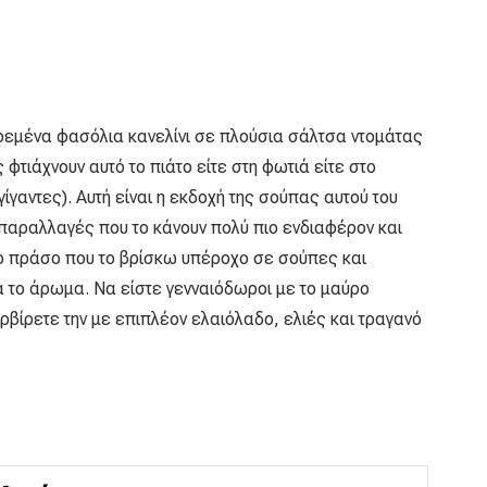
ιρεμένα φασόλια κανελίνι σε πλούσια σάλτσα ντομάτας
φτιάχνουν αυτό το πιάτο είτε στη φωτιά είτε στο
γαντες). Αυτή είναι η εκδοχή της σούπας αυτού του
παραλλαγές που το κάνουν πολύ πιο ενδιαφέρον και
ο πράσο που το βρίσκω υπέροχο σε σούπες και
α το άρωμα. Να είστε γενναιόδωροι με το μαύρο
ρβίρετε την με επιπλέον ελαιόλαδο, ελιές και τραγανό