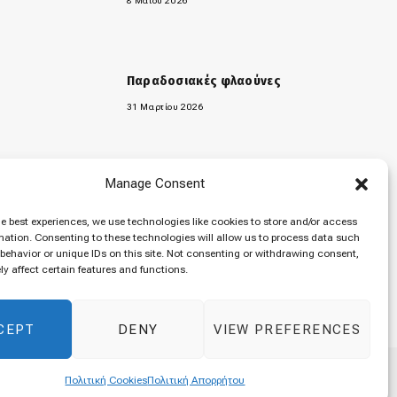
8 Μαΐου 2026
Παραδοσιακές φλαούνες
31 Μαρτίου 2026
Manage Consent
«Μελομακάρονα»
9 Δεκεμβρίου 2025
he best experiences, we use technologies like cookies to store and/or access
mation. Consenting to these technologies will allow us to process data such
behavior or unique IDs on this site. Not consenting or withdrawing consent,
y affect certain features and functions.
CEPT
DENY
VIEW PREFERENCES
Top
Πολιτική Cookies
Πολιτική Απορρήτου