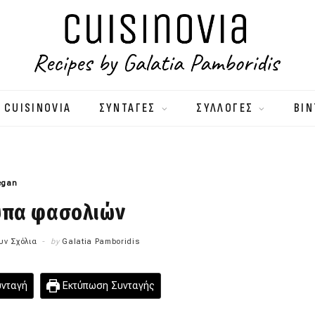
 CUISINOVIA
ΣΥΝΤΑΓΕΣ
ΣΥΛΛΟΓΕΣ
ΒΙΝ
egan
ύπα φασολιών
υν Σχόλια
by
Galatia Pamboridis
υνταγή
Εκτύπωση Συνταγής