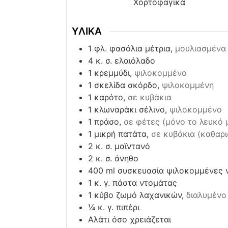
Χορτοφαγικά
ΥΛΙΚΑ
1
φλ. φασόλια μέτρια,
μουλιασμένα 
4
κ. σ. ελαιόλαδο
1
κρεμμύδι,
ψιλοκομμένο
1
σκελίδα σκόρδο,
ψιλοκομμένη
1
καρότο,
σε κυβάκια
1
κλωναράκι σέλινο,
ψιλοκομμένο
1
πράσο,
σε φέτες (μόνο το λευκό 
1
μικρή πατάτα,
σε κυβάκια (καθαρ
2
κ. σ. μαϊντανό
2
κ. σ. άνηθο
400
ml
συσκευασία ψιλοκομμένες 
1
κ. γ. πάστα ντομάτας
1
κύβο ζωμό λαχανικών,
διαλυμένο 
¼
κ. γ. πιπέρι
Αλάτι όσο χρειάζεται