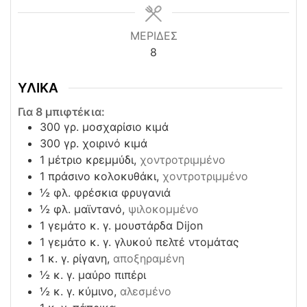
ΜΕΡΙΔΕΣ
8
ΥΛΙΚΑ
Για 8 μπιφτέκια:
300
γρ. μοσχαρίσιο κιμά
300
γρ. χοιρινό κιμά
1
μέτριο κρεμμύδι,
χοντροτριμμένο
1
πράσινο κολοκυθάκι,
χοντροτριμμένο
½
φλ. φρέσκια φρυγανιά
½
φλ. μαϊντανό,
ψιλοκομμένο
1
γεμάτο κ. γ. μουστάρδα Dijon
1
γεμάτο κ. γ. γλυκού πελτέ ντομάτας
1
κ. γ. ρίγανη,
αποξηραμένη
½
κ. γ. μαύρο πιπέρι
½
κ. γ. κύμινο,
αλεσμένο