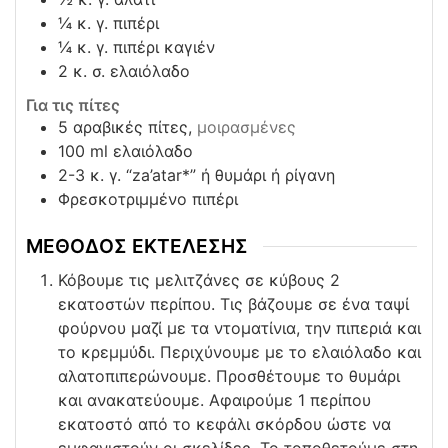
¼
κ. γ. πιπέρι
¼
κ. γ. πιπέρι καγιέν
2
κ. σ. ελαιόλαδο
Για τις πίτες
5
αραβικές πίτες,
μοιρασμένες
100
ml
ελαιόλαδο
2-3
κ. γ. “za’atar*” ή θυμάρι ή ρίγανη
Φρεσκοτριμμένο πιπέρι
ΜΕΘΟΔΟΣ ΕΚΤΕΛΕΣΗΣ
Κόβουμε τις μελιτζάνες σε κύβους 2
εκατοστών περίπου. Τις βάζουμε σε ένα ταψί
φούρνου μαζί με τα ντοματίνια, την πιπεριά και
το κρεμμύδι. Περιχύνουμε με το ελαιόλαδο και
αλατοπιπερώνουμε. Προσθέτουμε το θυμάρι
και ανακατεύουμε. Αφαιρούμε 1 περίπου
εκατοστό από το κεφάλι σκόρδου ώστε να
εμφανιστούν οι σκελίδες. Το τοποθετούμε στη