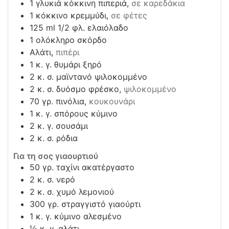
1
γλυκιά κόκκινη πιπεριά,
σε καρεδάκια
1
κόκκινο κρεμμύδι,
σε φέτες
125
ml
1/2 φλ. ελαιόλαδο
1
ολόκληρο σκόρδο
Αλάτι,
πιπέρι
1
κ. γ. θυμάρι ξηρό
2
κ. σ. μαϊντανό ψιλοκομμένο
2
κ. σ. δυόσμο φρέσκο,
ψιλοκομμένο
70
γρ. πινόλια,
κουκουνάρι
1
κ. γ. σπόρους κύμινο
2
κ. γ. σουσάμι
2
κ. σ. ρόδια
Για τη σος γιαουρτιού
50
γρ. ταχίνι ακατέργαστο
2
κ. σ. νερό
2
κ. σ. χυμό λεμονιού
300
γρ. στραγγιστό γιαούρτι
1
κ. γ. κύμινο αλεσμένο
½
κ. γ. αλάτι