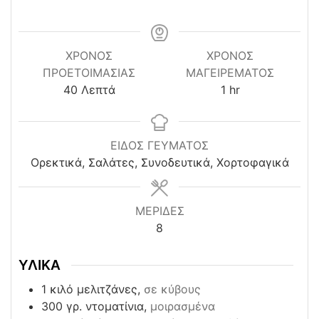
ΧΡΌΝΟΣ
ΧΡΟΝΟΣ
ΠΡΟΕΤΟΙΜΑΣΊΑΣ
ΜΑΓΕΙΡΕΜΑΤΟΣ
minutes
hour
40
Λεπτά
1
hr
ΕΙΔΟΣ ΓΕΥΜΑΤΟΣ
Ορεκτικά, Σαλάτες, Συνοδευτικά, Χορτοφαγικά
ΜΕΡΙΔΕΣ
8
ΥΛΙΚΑ
1
κιλό μελιτζάνες,
σε κύβους
300
γρ. ντοματίνια,
μοιρασμένα