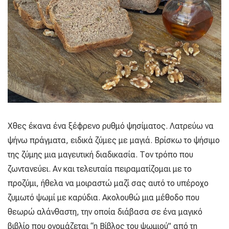
Χθες έκανα ένα ξέφρενο ρυθμό ψησίματος. Λατρεύω να
ψήνω πράγματα, ειδικά ζύμες με μαγιά. Βρίσκω το ψήσιμο
της ζύμης μια μαγευτική διαδικασία. Τον τρόπο που
ζωντανεύει. Αν και τελευταία πειραματίζομαι με το
προζύμι, ήθελα να μοιραστώ μαζί σας αυτό το υπέροχο
ζυμωτό ψωμί με καρύδια. Ακολουθώ μια μέθοδο που
θεωρώ αλάνθαστη, την οποία διάβασα σε ένα μαγικό
βιβλίο που ονομάζεται “η Βίβλος του ψωμιού” από τη