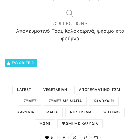
COLLECTIONS
Απογευματινό Τσάι, Καλοκαιρινά, ψήσιμο στο
φούρνο
FAVORITE
0
LATEST
VEGETARIAN
ΑΠΟΓΕΥΜΑΤΙΝΌ ΤΣΆΙ
ΖΎΜΕΣ
ΖΎΜΕΣ ΜΕ ΜΑΓΙΆ
ΚΑΛΟΚΑΊΡΙ
ΚΑΡΎΔΙΑ
ΜΑΓΙΆ
ΝΗΣΤΊΣΙΜΑ
ΨΉΣΙΜΟ
ΨΩΜΊ
ΨΩΜΊ ΜΕ ΚΑΡΎΔΙΑ
0