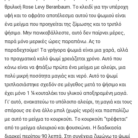
θρυλική Rose Levy Beranbaum. Το κλειδί για την υπέροχη
υφή και το αφράτο αποτέλεσμα αυτού του ψωμιού είναι
ένα μείγμα που προηγείται της ζύμωσης και το τριπλό
ψήσιμο. Μην πανικοβάλλεστε, αυτό δεν παίρνει μέρες,
παρά μόνο μερικές ώρες παραπάνω. Ας το
παραδεχτούμε! Τα γρήγορα ψωμιά είναι μια χαρά, αλλά
το πραγματικά καλό ψωμί χρειάζεται χρόνο. Αυτό που
κάνω είναι να φτιάξω πρώτα ένα μείγμα με αλεύρι, μια
πολύ μικρή ποσότητα μαγιάς και νερό. Αυτό το ψωμί
τριπλασιάστηκε σχεδόν σε μέγεθος μετά το ψήσιμο και
έχει μόνο 1 ¼ κουταλάκι του γλυκού αποξηραμένη μαγιά.
Γι’ αυτό, ανακατεύω το υπόλοιπο αλεύρι, τη μαγιά και τους
σπόρους σε ένα άλλο μπολ (χωρίς νερό) και πασπαλίζω
με αυτό το μείγμα το κουρκούτι. Το κουρκούτι “τρέφεται”
από το μείγμα αλευριού και φουσκώνει. Η διαδικασία
διαρκεί περίπου 90 λεπτά. Στη συνέχεια ζυμώνω το ψωμί