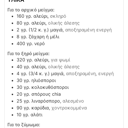
Για το αρχικό μείγμα:
160
γρ. αλεύρι,
σκληρό
80
γρ. αλεύρι,
ολικής άλεσης
2
γρ. (1/2 κ. γ.) μαγιά,
αποξηραμένη ενεργή
8
γρ. ζάχαρη ή μέλι
400
γρ. νερό
Για το ξηρό μείγμα:
320
γρ. αλεύρι,
για ψωμί
40
γρ. αλεύρι,
ολικής άλεσης
4
γρ. (3/4 κ. γ.) μαγιά,
αποξηραμένη, ενεργή
30
γρ. ηλιόσποροι
30
γρ. κολοκυθόσποροι
20
γρ. σπόρους chia
25
γρ. λιναρόσπορο,
αλεσμένο
90
γρ. καρύδια,
χοντροκομμένα
10
γρ. αλάτι
Για το ζύμωμα: