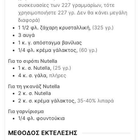
συσκευασίες των 227 γραμμαρίων, τότε
χρησιμοποιήστε 227 γρ. Δεν θα κάνει μεγάλη
διαφορά)
1 1/2
φλ. ζάχαρη κρυσταλλική,
(325 γρ.)
3
αυγά
1
κ. γ. απόσταγμα βανίλιας
1/4
φλ. κρέμα γάλακτος,
(60 γρ.)
Για το σιρόπι Nutella
1
κ. σ. Nutella,
(25 γρ.)
4
κ. σ. γάλα,
πλήρες
Για τη γκανάζ Nutella
2
κ. σ. Nutella
2
κ. σ. κρέμα γάλακτος,
35-40% λιπαρά
Για γαρνίρισμα
1/4
φλ. φουντούκια
ΜΕΘΟΔΟΣ ΕΚΤΕΛΕΣΗΣ