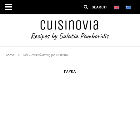
»
Home
Κέικ σοκολάτας με Nutella
ΓΛΥΚΑ