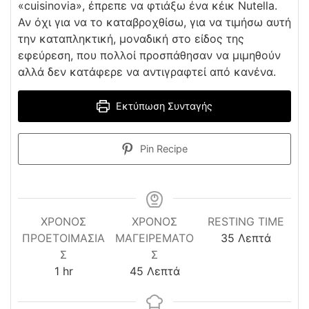
«cuisinovia», έπρεπε να φτιάξω ένα κέικ Nutella.
Αν όχι για να το καταβροχθίσω, για να τιμήσω αυτή
την καταπληκτική, μοναδική στο είδος της
εφεύρεση, που πολλοί προσπάθησαν να μιμηθούν
αλλά δεν κατάφερε να αντιγραφτεί από κανένα.
Εκτύπωση Συνταγής
Pin Recipe
ΧΡΌΝΟΣ
ΧΡΟΝΟΣ
RESTING TIME
minutes
ΠΡΟΕΤΟΙΜΑΣΊΑ
ΜΑΓΕΙΡΕΜΑΤΟ
35
Λεπτά
Σ
Σ
hour
minutes
1
hr
45
Λεπτά