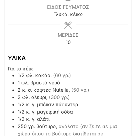
ΕΙΔΟΣ ΓΕΥΜΑΤΟΣ
Γλυκά, κέικς
ΜΕΡΙΔΕΣ
10
ΥΛΙΚΑ
Για το κέικ
1/2
φλ. κακάο,
(60 γρ.)
1
φλ. βραστό νερό
2
κ. σ. κοφτές Nutella,
(50 γρ.)
2
φλ. αλεύρι,
(300 γρ.)
1/2
κ. γ. μπέικιν πάουντερ
1/2
κ. γ. μαγειρική σόδα
1/2
κ. γ. αλάτι
250
γρ. βούτυρο,
ανάλατο (αν ζείτε σε μια
χώρα όπου το βούτυρο διατίθεται σε