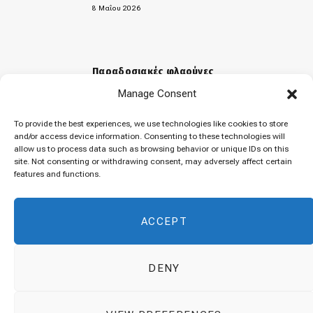
8 Μαΐου 2026
Παραδοσιακές φλαούνες
Manage Consent
31 Μαρτίου 2026
To provide the best experiences, we use technologies like cookies to store
and/or access device information. Consenting to these technologies will
allow us to process data such as browsing behavior or unique IDs on this
«Μελομακάρονα»
site. Not consenting or withdrawing consent, may adversely affect certain
features and functions.
9 Δεκεμβρίου 2025
ACCEPT
DENY
© 2026 Cuisinovia - Republishing Recipes and Images is Prohibited.