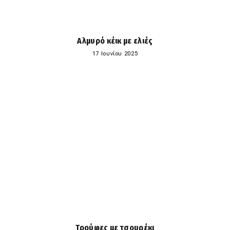
Αλμυρό κέικ με ελιές
17 Ιουνίου 2025
Τρούφες με τσουρέκι