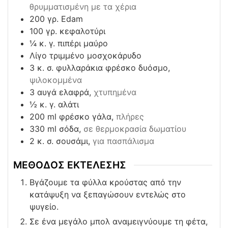
θρυμματισμένη με τα χέρια
200
γρ. Edam
100
γρ. κεφαλοτύρι
¼
κ. γ. πιπέρι μαύρο
Λίγο τριμμένο μοσχοκάρυδο
3
κ. σ. φυλλαράκια φρέσκο δυόσμο,
ψιλοκομμένα
3
αυγά ελαφρά,
χτυπημένα
½
κ. γ. αλάτι
200
ml
φρέσκο γάλα,
πλήρες
330
ml
σόδα,
σε θερμοκρασία δωματίου
2
κ. σ. σουσάμι,
για πασπάλισμα
ΜΕΘΟΔΟΣ ΕΚΤΕΛΕΣΗΣ
Βγάζουμε τα φύλλα κρούστας από την
κατάψυξη να ξεπαγώσουν εντελώς στο
ψυγείο.
Σε ένα μεγάλο μπολ αναμειγνύουμε τη φέτα,