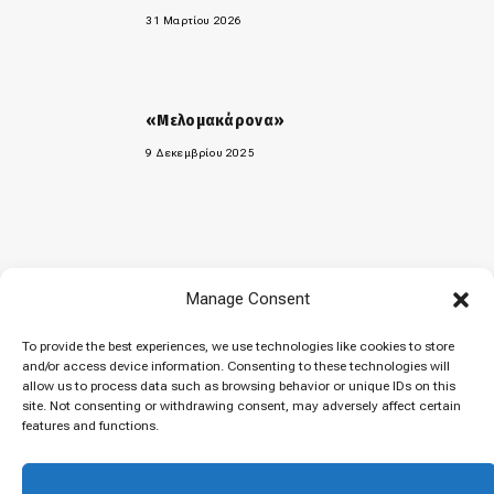
31 Μαρτίου 2026
«Μελομακάρονα»
9 Δεκεμβρίου 2025
Manage Consent
To provide the best experiences, we use technologies like cookies to store
© 2026 Cuisinovia - Republishing Recipes and Images is Prohibited.
and/or access device information. Consenting to these technologies will
Απαγορεύεται η Αναδημοσίευση των Συνταγών και των Φωτογραφιών.
allow us to process data such as browsing behavior or unique IDs on this
site. Not consenting or withdrawing consent, may adversely affect certain
Top
features and functions.