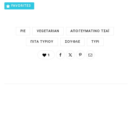
FAVORITE
3
PIE
VEGETARIAN
ΑΠΟΓΕΥΜΑΤΙΝΌ ΤΣΆΙ
ΠΊΤΑ ΤΥΡΙΟΎ
ΣΟΥΦΛΈ
ΤΥΡΊ
1