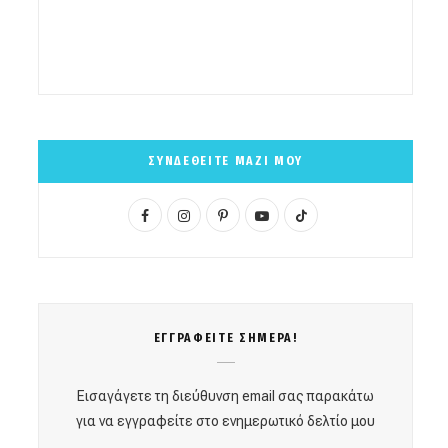
ΣΥΝΔΕΘΕΙΤΕ ΜΑΖΙ ΜΟΥ
F
I
P
Y
T
a
n
i
o
i
c
s
n
u
k
e
t
t
T
T
ΕΓΓΡΑΦΕΙΤΕ ΣΗΜΕΡΑ!
b
a
e
u
o
o
g
r
b
k
Εισαγάγετε τη διεύθυνση email σας παρακάτω
o
r
e
e
για να εγγραφείτε στο ενημερωτικό δελτίο μου