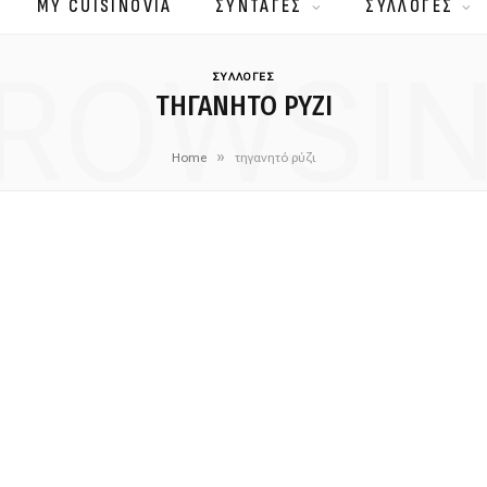
MY CUISINOVIA
ΣΥΝΤΑΓΕΣ
ΣΥΛΛΟΓΕΣ
ROWSI
ΣΥΛΛΟΓΕΣ
ΤΗΓΑΝΗΤΌ ΡΎΖΙ
»
Home
τηγανητό ρύζι