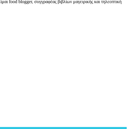
μαι food blogger, συγγραφέας βιβλίων μαγειρικής και τηλεοπτική