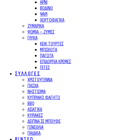
ΑΡΝΙ
ΒΟΔΙΝΟ
ΨΑΡΙ
ΧΟΡΤΟΦΑΓΙΚΑ
ΖΥΜΑΡΙΚΑ
ΨΩΜΙΑ – ΖΥΜΕΣ
ΓΛΥΚΑ
ΚΕΙΚ ΤΟΥΡΤΕΣ
ΜΠΙΣΚΟΤΑ
ΠΑΓΩΤΑ
ΕΠΙΔΟΡΠΙΑ ΚΡΕΜΕΣ
ΠΙΤΕΣ
ΣΥΛΛΟΓΕΣ
ΧΡΙΣΤΟΥΓΕΝΝΑ
ΠΑΣΧΑ
ΝΗΣΤΙΣΙΜΑ
ΚΥΠΡΙΑΚΟ ΦΑΓΗΤΟ
BBQ
ΑΣΙΑΤΙΚΑ
ΚΥΡΙΑΚΕΣ
ΔΕΙΠΝΑ ΣΕ ΜΠΟΥΦΕ
ΓΕΝΕΘΛΙΑ
ΠΑΙΔΙΚΑ
ΒΙΝΤΕΟ