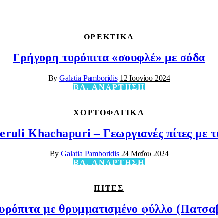
ΟΡΕΚΤΙΚΑ
Γρήγορη τυρόπιτα «σουφλέ» με σόδα
By
Galatia Pamboridis
12 Ιουνίου 2024
ΒΛ. ΑΝΑΡΤΗΣΗ
ΧΟΡΤΟΦΑΓΙΚΑ
eruli Khachapuri – Γεωργιανές πίτες με τ
By
Galatia Pamboridis
24 Μαΐου 2024
ΒΛ. ΑΝΑΡΤΗΣΗ
ΠΙΤΕΣ
υρόπιτα με θρυμματισμένο φύλλο (Πατσα