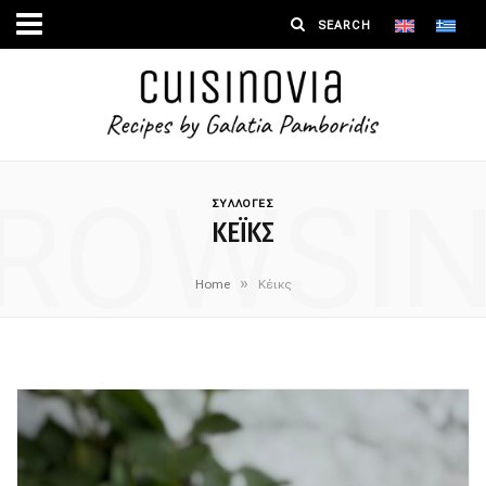
ROWSI
ΣΥΛΛΟΓΕΣ
ΚΈΙΚΣ
»
Home
Κέικς