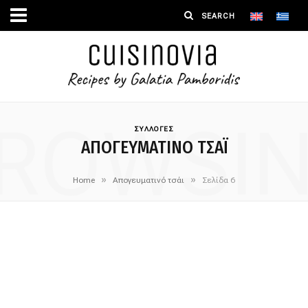
ROWSI
ΣΥΛΛΟΓΕΣ
ΑΠΟΓΕΥΜΑΤΙΝΌ ΤΣΆΙ
»
»
Home
Απογευματινό τσάι
Σελίδα 6