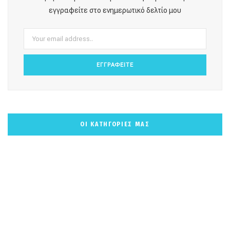
o
r
e
e
εγγραφείτε στο ενημερωτικό δελτίο μου
k
a
s
m
t
ΟΙ ΚΑΤΗΓΟΡΙΕΣ ΜΑΣ