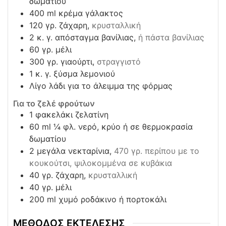
δωματίου
400
ml
κρέμα γάλακτος
120
γρ. ζάχαρη,
κρυσταλλική
2
κ. γ. απόσταγμα βανίλιας,
ή πάστα βανίλιας
60
γρ. μέλι
300
γρ. γιαούρτι,
στραγγιστό
1
κ. γ. ξύσμα λεμονιού
Λίγο λάδι για το άλειμμα της φόρμας
Για το ζελέ φρούτων
1
φακελάκι ζελατίνη
60
ml
¼ φλ. νερό, κρύο ή σε θερμοκρασία
δωματίου
2
μεγάλα νεκταρίνια,
470 γρ. περίπου με το
κουκούτσι, ψιλοκομμένα σε κυβάκια
40
γρ. ζάχαρη,
κρυσταλλική
40
γρ. μέλι
200
ml
χυμό ροδάκινο ή πορτοκάλι
ΜΕΘΟΔΟΣ ΕΚΤΕΛΕΣΗΣ