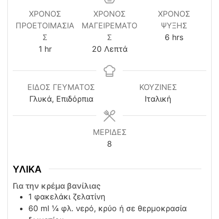
ΧΡΌΝΟΣ
ΧΡΟΝΟΣ
ΧΡΌΝΟΣ
ΠΡΟΕΤΟΙΜΑΣΊΑ
ΜΑΓΕΙΡΕΜΑΤΟ
ΨΎΞΗΣ
hours
Σ
Σ
6
hrs
hour
minutes
1
hr
20
Λεπτά
ΕΙΔΟΣ ΓΕΥΜΑΤΟΣ
ΚΟΥΖΊΝΕΣ
Γλυκά, Επιδόρπια
Ιταλική
ΜΕΡΙΔΕΣ
8
ΥΛΙΚΑ
Για την κρέμα βανίλιας
1
φακελάκι ζελατίνη
60
ml
¼ φλ. νερό, κρύο ή σε θερμοκρασία