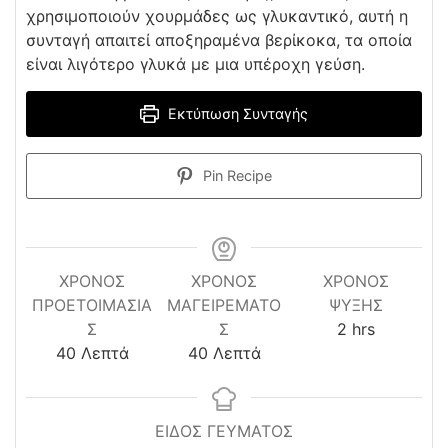
χρησιμοποιούν χουρμάδες ως γλυκαντικό, αυτή η
συνταγή απαιτεί αποξηραμένα βερίκοκα, τα οποία
είναι λιγότερο γλυκά με μια υπέροχη γεύση.
Εκτύπωση Συνταγής
Pin Recipe
ΧΡΌΝΟΣ
ΧΡΟΝΟΣ
ΧΡΌΝΟΣ
ΠΡΟΕΤΟΙΜΑΣΊΑ
ΜΑΓΕΙΡΕΜΑΤΟ
ΨΎΞΗΣ
hours
Σ
Σ
2
hrs
minutes
minutes
40
Λεπτά
40
Λεπτά
ΕΙΔΟΣ ΓΕΥΜΑΤΟΣ