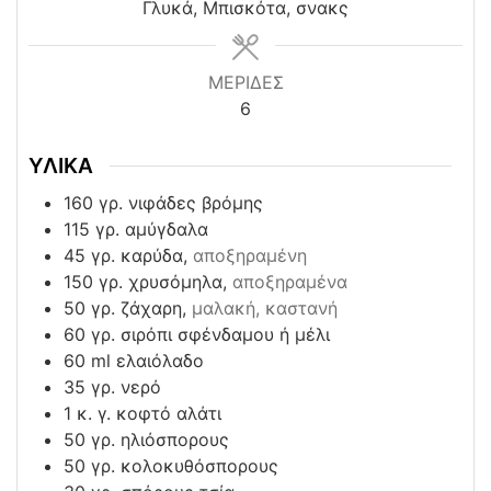
Γλυκά, Μπισκότα, σνακς
ΜΕΡΙΔΕΣ
6
ΥΛΙΚΑ
160
γρ. νιφάδες βρόμης
115
γρ. αμύγδαλα
45
γρ. καρύδα,
αποξηραμένη
150
γρ. χρυσόμηλα,
αποξηραμένα
50
γρ. ζάχαρη,
μαλακή, καστανή
60
γρ. σιρόπι σφένδαμου ή μέλι
60
ml
ελαιόλαδο
35
γρ. νερό
1
κ. γ. κοφτό αλάτι
50
γρ. ηλιόσπορους
50
γρ. κολοκυθόσπορους