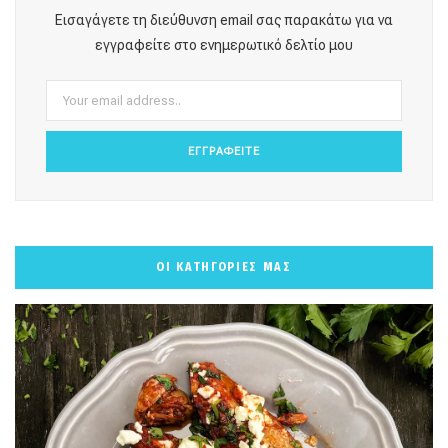
o
g
r
b
k
Εισαγάγετε τη διεύθυνση email σας παρακάτω για να
o
r
e
e
εγγραφείτε στο ενημερωτικό δελτίο μου
k
a
s
m
t
ΟΙ ΚΑΤΗΓΟΡΙΕΣ ΜΑΣ