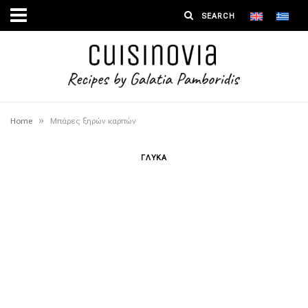
»
Home
Mπάρες ξηρών καρπών
ΓΛΥΚΑ