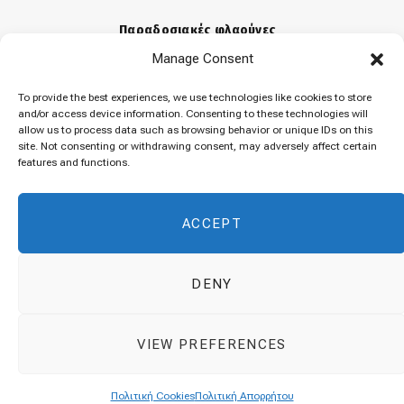
Παραδοσιακές φλαούνες
Manage Consent
31 Μαρτίου 2026
To provide the best experiences, we use technologies like cookies to store
and/or access device information. Consenting to these technologies will
allow us to process data such as browsing behavior or unique IDs on this
«Μελομακάρονα»
site. Not consenting or withdrawing consent, may adversely affect certain
features and functions.
9 Δεκεμβρίου 2025
ACCEPT
DENY
© 2026 Cuisinovia - Republishing Recipes and Images is Prohibited.
VIEW PREFERENCES
Απαγορεύεται η Αναδημοσίευση των Συνταγών και των Φωτογραφιών.
Top
Πολιτική Cookies
Πολιτική Απορρήτου