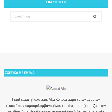
ΑΝΑΖΉΤΗΣΗ
Search
for:
ΣΧΕΤΙΚΑ ΜΕ ΕΜΕΝΑ
Γεια! Είμαι η Γαλάτεια. Μια Κύπρια μαμά τριών αγοριών
(τεσσάρων συμπεριλαμβανομένου του άντρα μου) που ζει στην
κουζίνα. Είμαι food blogger, συγγραφέας βιβλίων μαγειρικής