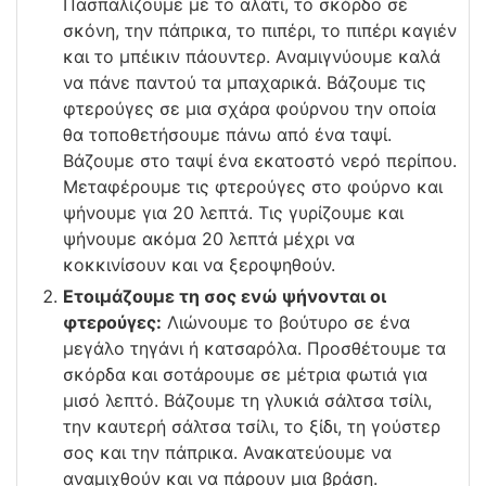
Πασπαλίζουμε με το αλάτι, το σκόρδο σε
σκόνη, την πάπρικα, το πιπέρι, το πιπέρι καγιέν
και το μπέικιν πάουντερ. Αναμιγνύουμε καλά
να πάνε παντού τα μπαχαρικά. Βάζουμε τις
φτερούγες σε μια σχάρα φούρνου την οποία
θα τοποθετήσουμε πάνω από ένα ταψί.
Βάζουμε στο ταψί ένα εκατοστό νερό περίπου.
Μεταφέρουμε τις φτερούγες στο φούρνο και
ψήνουμε για 20 λεπτά. Τις γυρίζουμε και
ψήνουμε ακόμα 20 λεπτά μέχρι να
κοκκινίσουν και να ξεροψηθούν.
Ετοιμάζουμε τη σος ενώ ψήνονται οι
φτερούγες:
Λιώνουμε το βούτυρο σε ένα
μεγάλο τηγάνι ή κατσαρόλα. Προσθέτουμε τα
σκόρδα και σοτάρουμε σε μέτρια φωτιά για
μισό λεπτό. Βάζουμε τη γλυκιά σάλτσα τσίλι,
την καυτερή σάλτσα τσίλι, το ξίδι, τη γούστερ
σος και την πάπρικα. Ανακατεύουμε να
αναμιχθούν και να πάρουν μια βράση.