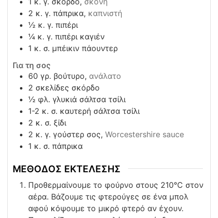
1
κ. γ. σκόρδο,
σκόνη
2
κ. γ. πάπρικα,
καπνιστή
½
κ. γ. πιπέρι
¼
κ. γ. πιπέρι καγιέν
1
κ. σ. μπέικιν πάουντερ
Για τη σος
60
γρ. βούτυρο,
ανάλατο
2
σκελίδες σκόρδο
½
φλ. γλυκιά σάλτσα τσίλι
1-2
κ. σ. καυτερή σάλτσα τσίλι
2
κ. σ. ξίδι
2
κ. γ. γούστερ σος,
Worcestershire sauce
1
κ. σ. πάπρικα
ΜΕΘΟΔΟΣ ΕΚΤΕΛΕΣΗΣ
Προθερμαίνουμε το φούρνο στους 210°C στον
αέρα. Βάζουμε τις φτερούγες σε ένα μπολ
αφού κόψουμε το μικρό φτερό αν έχουν.