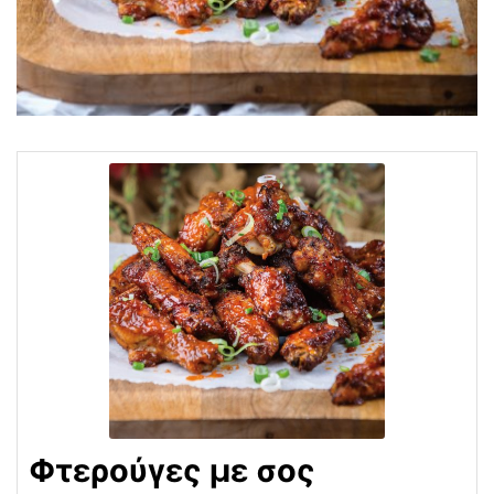
Φτερούγες με σος