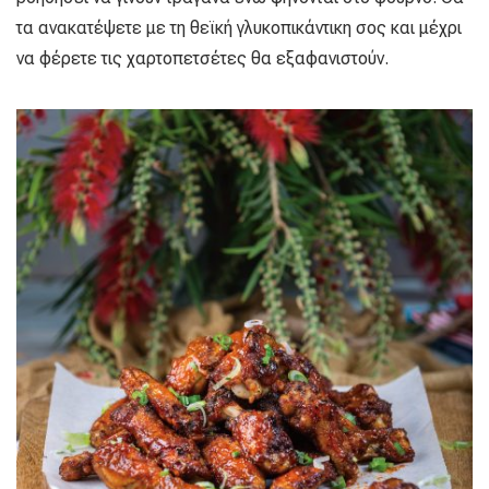
τα ανακατέψετε με τη θεϊκή γλυκοπικάντικη σος και μέχρι
να φέρετε τις χαρτοπετσέτες θα εξαφανιστούν.