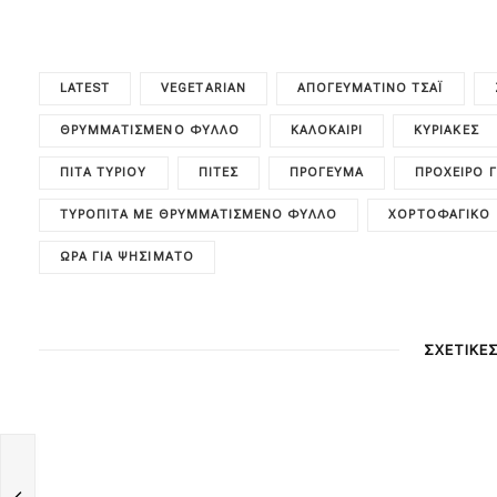
LATEST
VEGETARIAN
ΑΠΟΓΕΥΜΑΤΙΝΌ ΤΣΆΙ
ΘΡΥΜΜΑΤΙΣΜΈΝΟ ΦΎΛΛΟ
ΚΑΛΟΚΑΊΡΙ
ΚΥΡΙΑΚΈΣ
ΠΊΤΑ ΤΥΡΙΟΎ
ΠΊΤΕΣ
ΠΡΌΓΕΥΜΑ
ΠΡΌΧΕΙΡΟ 
ΤΥΡΌΠΙΤΑ ΜΕ ΘΡΥΜΜΑΤΙΣΜΈΝΟ ΦΎΛΛΟ
ΧΟΡΤΟΦΑΓΙΚΌ
ΏΡΑ ΓΙΑ ΨΗΣΊΜΑΤΟ
ΣΧΕΤΙΚΕ