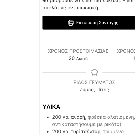
θα μπορούσε να είναι πιο εύκολη. Είναι
απολύτως εντυπωσιακή.
Εκτύπωση Συνταγής
ΧΡΌΝΟΣ ΠΡΟΕΤΟΙΜΑΣΊΑΣ
ΧΡΟΝΟ
minutes
20
1
Λεπτά
ΕΙΔΟΣ ΓΕΥΜΑΤΟΣ
Ζύμες, Πίτες
ΥΛΙΚΑ
200
γρ. αναρή,
φρέσκα αλατισμένη,
αντικαταστήσουμε με ρικότα)
200
γρ. τυρί τσένταρ,
τριμμένο