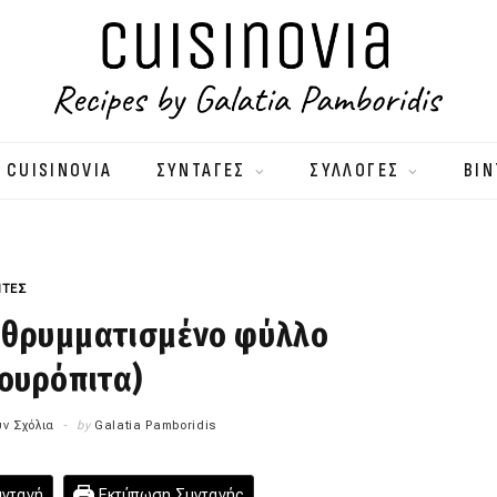
 CUISINOVIA
ΣΥΝΤΑΓΕΣ
ΣΥΛΛΟΓΕΣ
ΒΙΝ
ΙΤΕΣ
 θρυμματισμένο φύλλο
ουρόπιτα)
ν Σχόλια
by
Galatia Pamboridis
υνταγή
Εκτύπωση Συνταγής