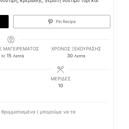
 νόστιμη, κρεμώδης, γεμάτη νόστιμο τυρί και
Pin Recipe
Σ ΜΑΓΕΙΡΕΜΑΤΟΣ
ΧΡΌΝΟΣ ΞΕΚΟΎΡΑΣΗΣ
hour
minutes
minutes
15
30
hr
Λεπτά
Λεπτά
ΜΕΡΙΔΕΣ
10
 θρυμματισμένα ( μπορούμε να τα