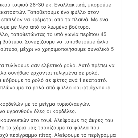
ικού ταψιού 28-30 εκ. Εναλλακτικά, µπορούµε
 εκατοστών. Τοποθετούμε ένα φύλλο στον
 επιπλέον να κρέμεται από τα πλαϊνά. Με ένα
υμε με λίγο από το λιωμένο βούτυρο.
λο, τοποθετώντας το υπό γωνία περίπου 45
η βούτυρο. Συνεχίζουμε να τοποθετούμε άλλο
βούτυρο, μέχρι να χρησιμοποιήσουμε συνολικά 5
α τυλίγουμε σαν ελβετικό ρολό. Αυτό πρέπει να
λλα συνήθως έρχονται τυλιγμένα σε ρολό.
ι κόβουμε το ρολό σε φέτες ανά 1 εκατοστό.
ιπλώνουμε τα ρολά από φύλλο και φτιάχνουμε
κορδελών με το μείγμα τυριού/αυγών.
α υγρανθούν όλες οι κορδέλες.
 κουνουπιών στο ταψί. Αλείφουμε τις άκρες του
Με τα χέρια μας τσακίζουμε τα φύλλα που
ραχύ περίγραμμα πίτας. Αλείφουμε το περίγραμμα