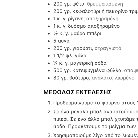
200
γρ. φέτα,
θρυμματισμένη
200
γρ. κεφαλοτύρι ή πεκορίνο τρι
1
κ. γ. ρίγανη,
αποξηραμένη
1
κ. γ. δυόσμο αποξηραμένο
½
κ. γ. μαύρο πιπέρι
5
αυγά
200
γρ. γιαούρτι,
στραγγιστό
1 1/2
φλ. γάλα
¼
κ. γ. μαγειρική σόδα
500
γρ. κατεψυγμένα φύλλα,
αποψ
80
γρ. βούτυρο,
ανάλατο, λιωμένο
ΜΕΘΟΔΟΣ ΕΚΤΕΛΕΣΗΣ
Προθερμαίνουμε το φούρνο στους 1
Σε ένα μεγάλο μπολ ανακατεύουμε τ
πιπέρι. Σε ένα άλλο μπολ χτυπάμε τ
σόδα. Προσθέτουμε το μείγμα των 
Χρησιμοποιούμε λίγο από το λιωμέν