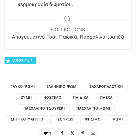
θερμοκρασία δωματίου.
COLLECTIONS
Απογευματινό Τσάι, Παιδικά, Πασχαλινό τραπέζι
FAVORITE
1
ΓΛΥΚΌ ΨΩΜΊ
ΕΛΛΗΝΙΚΌ ΨΩΜΊ
ΖΑΧΑΡΟΠΛΑΣΤΙΚΉ
ΖΎΜΗ
ΝΌΣΤΙΜΟ
ΠΑΙΔΙΚΑ
ΠΆΣΧΑ
ΠΑΣΧΑΛΙΝΌ ΤΣΟΥΡΈΚΙ
ΠΑΣΧΑΛΙΝΌ ΨΩΜΊ
ΣΠΙΤΙΚΌ ΦΑΓΗΤΌ
ΤΣΟΥΡΈΚΙ
ΨΉΣΙΜΟ
ΨΩΜΊ
1