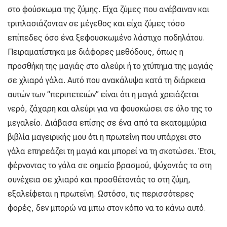
στο φούσκωμα της ζύμης. Είχα ζύμες που ανέβαιναν και
τριπλασιάζονταν σε μέγεθος και είχα ζύμες τόσο
επίπεδες όσο ένα ξεφουσκωμένο λάστιχο ποδηλάτου.
Πειραματίστηκα με διάφορες μεθόδους, όπως η
προσθήκη της μαγιάς στο αλεύρι ή το χτύπημα της μαγιάς
σε χλιαρό γάλα. Αυτό που ανακάλυψα κατά τη διάρκεια
αυτών των “περιπετειών” είναι ότι η μαγιά χρειάζεται
νερό, ζάχαρη και αλεύρι για να φουσκώσει σε όλο της το
μεγαλείο. Διάβασα επίσης σε ένα από τα εκατομμύρια
βιβλία μαγειρικής μου ότι η πρωτεΐνη που υπάρχει στο
γάλα επηρεάζει τη μαγιά και μπορεί να τη σκοτώσει. Έτσι,
φέρνοντας το γάλα σε σημείο βρασμού, ψύχοντάς το στη
συνέχεια σε χλιαρό και προσθέτοντάς το στη ζύμη,
εξαλείφεται η πρωτεΐνη. Ωστόσο, τις περισσότερες
φορές, δεν μπορώ να μπω στον κόπο να το κάνω αυτό.