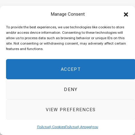
Manage Consent
ΧΡΗΣΙΜΟΙ ΣΥΝΔΕΣΜΟΙ
To provide the best experiences, we use technologies like cookies to store
and/or access device information. Consenting to these technologies will
Αρχική
allow us to process data such as browsing behavior or unique IDs on this
site. Not consenting or withdrawing consent, may adversely affect certain
features and functions.
Σχετικά με εμένα
Επικοινωνία
ACCEPT
Βίντεο
DENY
Όροι & Προϋποθέσεις
Πολιτική Cookies
VIEW PREFERENCES
Πολιτική Απορρήτου
Πολιτική Cookies
Πολιτική Απορρήτου