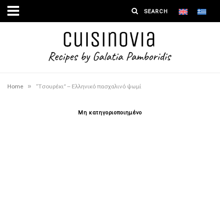
»
Home
“Τσουρέκι” – Ελληνικό πασχαλινό ψωμί
Μη κατηγοριοποιημένο