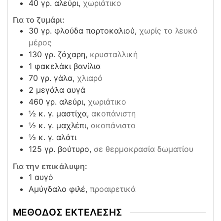
40
γρ. αλεύρι,
χωριάτικο
Για το ζυμάρι:
30
γρ. φλούδα πορτοκαλιού,
χωρίς το λευκό
μέρος
130
γρ. ζάχαρη,
κρυσταλλική
1
φακελάκι βανίλια
70
γρ. γάλα,
χλιαρό
2
μεγάλα αυγά
460
γρ. αλεύρι,
χωριάτικο
½
κ. γ. μαστίχα,
ακοπάνιστη
½
κ. γ. μαχλέπι,
ακοπάνιστο
½
κ. γ. αλάτι
125
γρ. βούτυρο,
σε θερμοκρασία δωματίου
Για την επικάλυψη:
1
αυγό
Αμύγδαλο φιλέ,
προαιρετικά
ΜΕΘΟΔΟΣ ΕΚΤΕΛΕΣΗΣ