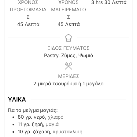
hours
minutes
ΧΡΌΝΟΣ
ΧΡΟΝΟΣ
3
hrs
30
Λεπτά
ΠΡΟΕΤΟΙΜΑΣΊΑ
ΜΑΓΕΙΡΕΜΑΤΟ
Σ
Σ
minutes
minutes
45
Λεπτά
45
Λεπτά
ΕΙΔΟΣ ΓΕΥΜΑΤΟΣ
Pastry, Ζύμες, Ψωμιά
ΜΕΡΙΔΕΣ
2
μικρά τσουρέκια ή 1 μεγάλο
ΥΛΙΚΑ
Για το μείγμα μαγιάς:
80
γρ. νερό,
χλιαρό
11
γρ. ξηρή,
μαγιά
10
γρ. ζάχαρη,
κρυσταλλική