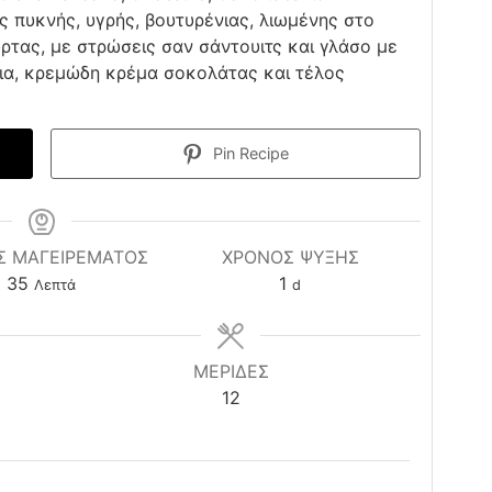
ις πυκνής, υγρής, βουτυρένιας, λιωμένης στο
ρτας, με στρώσεις σαν σάντουιτς και γλάσο με
σια, κρεμώδη κρέμα σοκολάτας και τέλος
Pin Recipe
Σ ΜΑΓΕΙΡΕΜΑΤΟΣ
ΧΡΌΝΟΣ ΨΎΞΗΣ
minutes
day
35
1
Λεπτά
d
ΜΕΡΙΔΕΣ
12