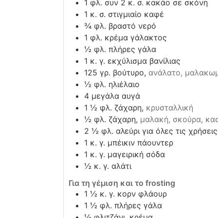
1
φλ. συν 2 κ. σ. κακάο σε σκόνη
1
κ. σ. στιγμιαίο καφέ
¾
φλ. βραστό νερό
1
φλ. κρέμα γάλακτος
½
φλ. πλήρες γάλα
1
κ. γ. εκχύλισμα βανίλιας
125
γρ. βούτυρο,
ανάλατο, μαλακω
½
φλ. ηλιέλαιο
4
μεγάλα αυγά
1 ½
φλ. ζάχαρη,
κρυσταλλική
½
φλ. ζάχαρη,
μαλακή, σκούρα, κα
2 ½
φλ. αλεύρι για όλες τις χρήσεις
1
κ. γ. μπέικιν πάουντερ
1
κ. γ. μαγειρική σόδα
½
κ. γ. αλάτι
Για τη γέμιση και το frosting
1 ½
κ. γ. κορν φλάουρ
1 ½
φλ. πλήρες γάλα
½
φλιτζάνι. κρέμα