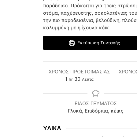
παράδεισο. Πρόκειται για τρεις στρώσε
στόμα, παχύρευστης, σοκολατένιας τού
την πιο παραδεισένια, βελούδινη, πλού
καλυμμένη με ψίχουλα κέικ.
Εκτύπωση Συνταγής
ΧΡΌΝΟΣ ΠΡΟΕΤΟΙΜΑΣΊΑΣ
ΧΡΟΝΟ
hour
minutes
1
30
hr
Λεπτά
ΕΙΔΟΣ ΓΕΥΜΑΤΟΣ
Γλυκά, Επιδόρπια, κέικς
ΥΛΙΚΑ