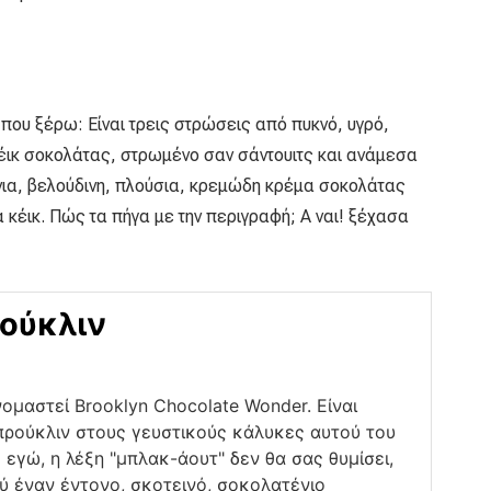
που ξέρω: Είναι τρεις στρώσεις από πυκνό, υγρό,
έικ σοκολάτας, στρωμένο σαν σάντουιτς και ανάμεσα
νια, βελούδινη, πλούσια, κρεμώδη κρέμα σοκολάτας
α κέικ. Πώς τα πήγα με την περιγραφή; Α ναι! ξέχασα
ρούκλιν
ομαστεί Brooklyn Chocolate Wonder. Είναι
προύκλιν στους γευστικούς κάλυκες αυτού του
εγώ, η λέξη "μπλακ-άουτ" δεν θα σας θυμίσει,
ύ έναν έντονο, σκοτεινό, σοκολατένιο