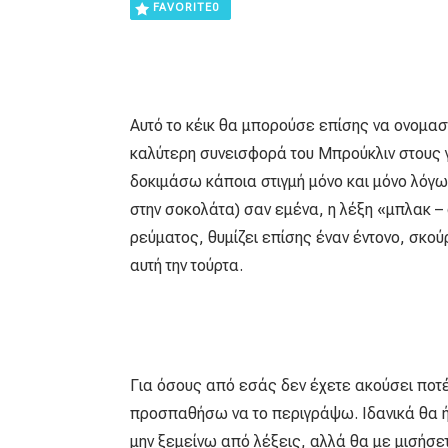
FAVORITE
0
Αυτό το κέικ θα μπορούσε επίσης να ονομαστ
καλύτερη συνεισφορά του Μπρούκλιν στους 
δοκιμάσω κάποια στιγμή μόνο και μόνο λόγω 
στην σοκολάτα) σαν εμένα, η λέξη «μπλακ – ά
ρεύματος, θυμίζει επίσης έναν έντονο, σκού
αυτή την τούρτα.
Για όσους από εσάς δεν έχετε ακούσει ποτέ 
προσπαθήσω να το περιγράψω. Ιδανικά θα ή
μην ξεμείνω από λέξεις, αλλά θα με μισήσετε