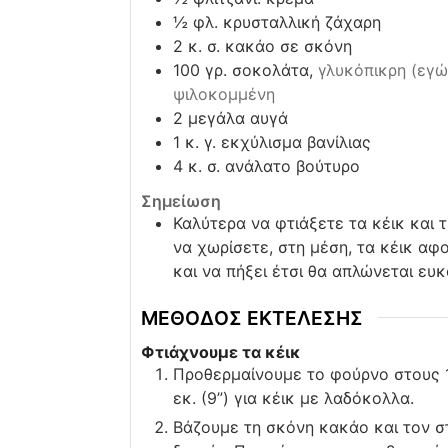
½
φλ. κρυσταλλική ζάχαρη
2
κ. σ. κακάο σε σκόνη
100
γρ. σοκολάτα,
γλυκόπικρη (εγώ 
ψιλοκομμένη
2
μεγάλα αυγά
1
κ. γ. εκχύλισμα βανίλιας
4
κ. σ. ανάλατο βούτυρο
Σημείωση
Καλύτερα να φτιάξετε τα κέικ και τ
να χωρίσετε, στη μέση, τα κέικ αφ
και να πήξει έτσι θα απλώνεται ευ
ΜΕΘΟΔΟΣ ΕΚΤΕΛΕΣΗΣ
Φτιάχνουμε τα κέικ
Προθερμαίνουμε το φούρνο στους 1
εκ. (9”) για κέικ με λαδόκολλα.
Βάζουμε τη σκόνη κακάο και τον σ