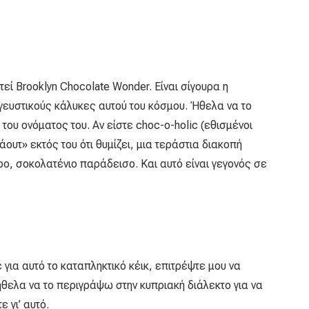
εί Brooklyn Chocolate Wonder. Είναι σίγουρα η
γευστικούς κάλυκες αυτού του κόσμου. Ήθελα να το
του ονόματος του. Αν είστε choc-o-holic (εθισμένοι
ουτ» εκτός του ότι θυμίζει, μια τεράστια διακοπή
ρο, σοκολατένιο παράδεισο. Και αυτό είναι γεγονός σε
για αυτό το καταπληκτικό κέικ, επιτρέψτε μου να
θελα να το περιγράψω στην κυπριακή διάλεκτο για να
 γι’ αυτό.