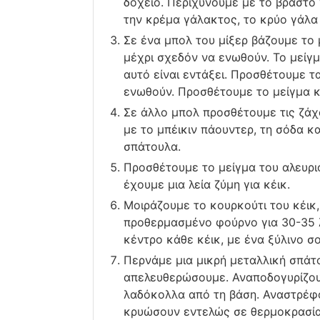
δοχείο. Περιχύνουμε με το βραστό
την κρέμα γάλακτος, το κρύο γάλα 
Σε ένα μπολ του μίξερ βάζουμε το
μέχρι σχεδόν να ενωθούν. Το μείγ
αυτό είναι εντάξει. Προσθέτουμε τ
ενωθούν. Προσθέτουμε το μείγμα κ
Σε άλλο μπολ προσθέτουμε τις ζάχα
με το μπέικιν πάουντερ, τη σόδα κα
σπάτουλα.
Προσθέτουμε το μείγμα του αλευριο
έχουμε μια λεία ζύμη για κέικ.
Μοιράζουμε το κουρκούτι του κέικ,
προθερμασμένο φούρνο για 30-35 λ
κέντρο κάθε κέικ, με ένα ξύλινο σο
Περνάμε μια μικρή μεταλλική σπάτο
απελευθερώσουμε. Αναποδογυρίζουμ
λαδόκολλα από τη βάση. Αναστρέφο
κρυώσουν εντελώς σε θερμοκρασία 