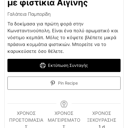
με φιστίκια Αιγίνης
Γαλάτεια Παμπορίδη
Τα δοκίμασα για πρώτη φορά στην
Κωνσταντινούπολη. Είναι ένα πολύ αρωματικό και
νόστιμο κεμπάπ. Μόλις το κόψετε βλέπετε μικρά
πράσινα κομμάτια φιστικιών. Μπορείτε να το
καρυκεύσετε όσο θέλετε.
Εκτύπωση Συνταγής
Pin Recipe
ΧΡΌΝΟΣ
ΧΡΟΝΟΣ
ΧΡΌΝΟΣ
ΠΡΟΕΤΟΙΜΑΣΊΑ
ΜΑΓΕΙΡΕΜΑΤΟ
ΞΕΚΟΎΡΑΣΗΣ
day
Σ
Σ
1
d