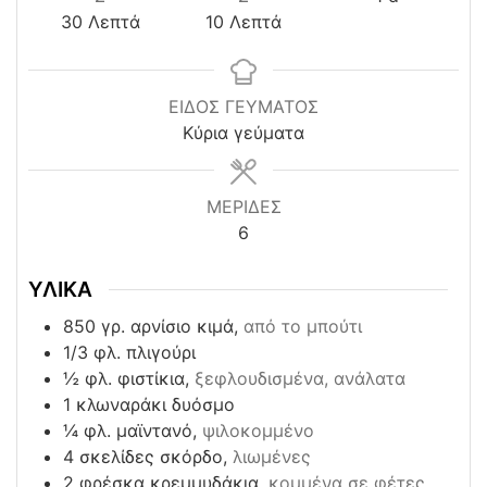
minutes
minutes
30
Λεπτά
10
Λεπτά
ΕΙΔΟΣ ΓΕΥΜΑΤΟΣ
Κύρια γεύματα
ΜΕΡΙΔΕΣ
6
ΥΛΙΚΑ
850
γρ. αρνίσιο κιμά,
από το μπούτι
1/3
φλ. πλιγούρι
½
φλ. φιστίκια,
ξεφλουδισμένα, ανάλατα
1
κλωναράκι δυόσμο
¼
φλ. μαϊντανό,
ψιλοκομμένο
4
σκελίδες σκόρδο,
λιωμένες
2
φρέσκα κρεμμυδάκια,
κομμένα σε φέτες