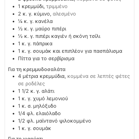
1
κρεμμύδι,
τριμμένο
2
κ. γ. κύμινο,
αλεσμένο
¼
κ. γ. κανέλα
½
κ. γ. μαύρο πιπέρι
½
κ. γ. πιπέρι καγιέν ή σκόνη τσίλι
1
κ. γ. πάπρικα
1
κ. γ. σουμάκ και επιπλέον για πασπάλισμα
Πίττα για το σερβίρισμα
Για τη κρεμμυδοσαλάτα
4
μέτρια κρεμμύδια,
κομμένα σε λεπτές φέτες
σε ροδέλες
1 1/2
κ. γ. αλάτι
1
κ. γ. χυμό λεμονιού
1
κ. σ. μηλόξυδο
1/4
φλ. ελαιόλαδο
1/2
φλ. μαϊντανό ψιλοκομμένο
1
κ. γ. σουμάκ
Για το γιαούρτι