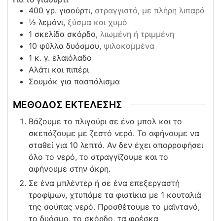
400
γρ. γιαούρτι,
στραγγιστό, με πλήρη λιπαρά
½
λεμόνι,
ξύσμα και χυμό
1
σκελίδα σκόρδο,
λιωμένη ή τριμμένη
10
φύλλα δυόσμου,
ψιλοκομμένα
1
κ. γ. ελαιόλαδο
Αλάτι και πιπέρι
Σουμάκ για πασπάλισμα
ΜΕΘΟΔΟΣ ΕΚΤΕΛΕΣΗΣ
Βάζουμε το πλιγούρι σε ένα μπολ και το
σκεπάζουμε με ζεστό νερό. Το αφήνουμε να
σταθεί για 10 λεπτά. Αν δεν έχει απορροφήσει
όλο το νερό, το στραγγίζουμε και το
αφήνουμε στην άκρη.
Σε ένα μπλέντερ ή σε ένα επεξεργαστή
τροφίμων, χτυπάμε τα φιστίκια με 1 κουταλιά
της σούπας νερό. Προσθέτουμε το μαϊντανό,
το δυόσμο, το σκόρδο, τα φρέσκα