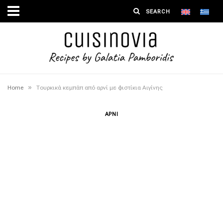
»
Home
Τουρκικά κεμπάπ από αρνί με φιστίκια Αιγίνης
ΑΡΝΙ