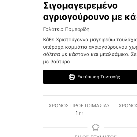
Σιγομαγειρεμένο
αγριογούρουνο με κ
Γαλάτεια Παμπορίδη
Κάθε Χριστούγεννα μαγειρεύω τουλάχι
υπέροχα κομμάτια αγριογούρουνου χωρί
σάλτσα με κάστανα και μπαλσάμικο. Σε
με βούτυρο.
Εκτύπωση Συνταγής
ΧΡΌΝΟΣ ΠΡΟΕΤΟΙΜΑΣΊΑΣ
ΧΡΟΝΟ
hour
1
hr