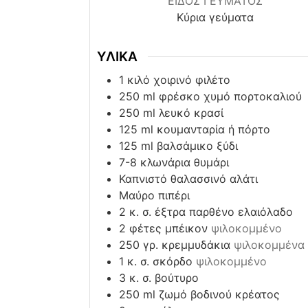
ΕΙΔΟΣ ΓΕΥΜΑΤΟΣ
Κύρια γεύματα
ΥΛΙΚΑ
1
κιλό χοιρινό φιλέτο
250
ml
φρέσκο χυμό πορτοκαλιού
250
ml
λευκό κρασί
125
ml
κουμανταρία ή πόρτο
125
ml
βαλσάμικο ξύδι
7-8
κλωνάρια θυμάρι
Καπνιστό θαλασσινό αλάτι
Μαύρο πιπέρι
2
κ. σ. έξτρα παρθένο ελαιόλαδο
2
φέτες μπέικον
ψιλοκομμένο
250
γρ. κρεμμυδάκια
ψιλοκομμένα
1
κ. σ. σκόρδο
ψιλοκομμένο
3
κ. σ. βούτυρο
250
ml
ζωμό βοδινού κρέατος