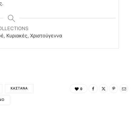
ς.
OLLECTIONS
έ, Κυριακές, Χριστούγεννα
ΚΆΣΤΑΝΑ
0
ΙΝΌ