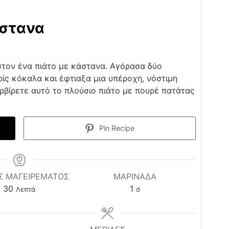
άστανα
στον ένα πιάτο με κάστανα. Αγόρασα δύο
ς κόκαλα και έφτιαξα μια υπέροχη, νόστιμη
ρβίρετε αυτό το πλούσιο πιάτο με πουρέ πατάτας
Pin Recipe
Σ ΜΑΓΕΙΡΕΜΑΤΟΣ
ΜΑΡΙΝΆΔΑ
minutes
day
30
1
Λεπτά
d