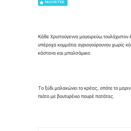
FAVORITE
0
Κάθε Χριστούγεννα μαγειρεύω τουλάχιστον
υπέροχα κομμάτια αγριογούρουνου χωρίς κό
κάστανα και μπαλσάμικο.
Το ξύδι μαλακώνει το κρέας, οπότε το μαριν
πιάτο με βουτυρένιο πουρέ πατάτας.