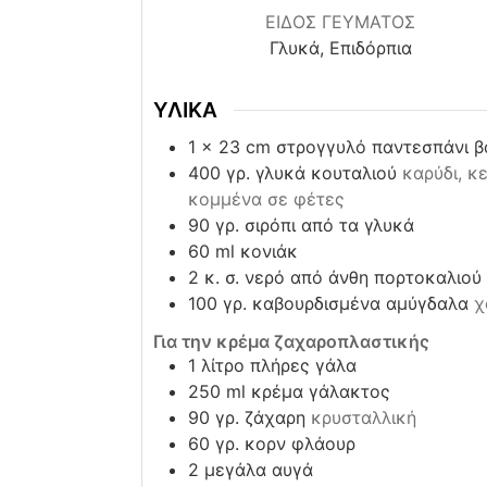
ΕΙΔΟΣ ΓΕΥΜΑΤΟΣ
Γλυκά, Επιδόρπια
ΥΛΙΚΑ
1
x 23 cm στρογγυλό παντεσπάνι β
400
γρ. γλυκά κουταλιού
καρύδι, κ
κομμένα σε φέτες
90
γρ. σιρόπι από τα γλυκά
60
ml
κονιάκ
2
κ. σ. νερό από άνθη πορτοκαλιού
100
γρ. καβουρδισμένα αμύγδαλα
χ
Για την κρέμα ζαχαροπλαστικής
1
λίτρο πλήρες γάλα
250
ml
κρέμα γάλακτος
90
γρ. ζάχαρη
κρυσταλλική
60
γρ. κορν φλάουρ
2
μεγάλα αυγά