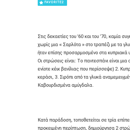
FAVORITE
2
Στις δεκαετίες του ’60 και του ’70, καμία σ
χωρίς μια « Σαρλότα » στο τραπέζι με τα γ
ήταν επίσης προσαρμοσμένο στα κυπριακά υ
Οι στρώσεις είναι: Το παντεσπάνι είναι μια α
ενίοτε κέικ βανίλιας που περίσσεψε) 2. Κυπ
κεράσι, 3. Σιρόπι από τα γλυκά αναμεμειγμέ
Καβουρδισμένα αμύγδαλα.
Κατά παράδοση, τοποθετείται σε τρία επίπε
προκειμένη περίπτωση, δημιούργησα 2 στρώσ