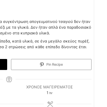
αμία συγκέντρωση απογευματινού τσαγιού δεν ήταν
πέζι με τα γλυκά. Δεν ήταν απλά ένα παραδοσιακό
σμένο στα κυπριακά υλικά.
ίπεδα, κατά υλικά, σε ένα μεγάλο σκεύος πυρέξ.
σα 2 στρώσεις από κάθε επίπεδο δίνοντας έτσι
Pin Recipe
ΧΡΟΝΟΣ ΜΑΓΕΙΡΕΜΑΤΟΣ
hour
1
hr