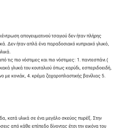
υγκέντρωση απογευματινού τσαγιού δεν ήταν πλήρης
λυκά. Δεν ήταν απλά ένα παραδοσιακό κυπριακό γλυκό,
λικά.
πό τις πιο νόστιμες και πιο νόστιμες: 1. παντεσπάνι (
ριακά γλυκά του κουταλιού όπως καρύδι, εσπεριδοειδή,
νο με κονιάκ, 4. κρέμα ζαχαροπλαστικής βανίλιας 5.
δα, κατά υλικά σε ένα μεγάλο σκεύος πυρέξ. Στην
εις από κάθε επίπεδο δίνοντας έτσι την εικόνα του