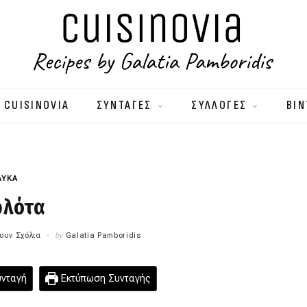
 CUISINOVIA
ΣΥΝΤΑΓΕΣ
ΣΥΛΛΟΓΕΣ
ΒΙΝ
ΛΥΚΑ
ρλότα
ουν Σχόλια
by
Galatia Pamboridis
υνταγή
Εκτύπωση Συνταγής