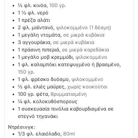
½
φλ. κινόα,
100 γρ.
1 ½
φλ. νερό
1
πρέζα αλάτι
2
φλ. μαϊντανό,
ψιλοκομμένο (1 δέσμη)
1
μεγάλη ντομάτα,
σε μικρά κυβάκια
3
αγγουράκια,
σε μικρά κυβάκια
1
πράσινη πιπεριά,
σε μικρά καρεδάκια
1
μεγάλο μοβ κρεμμύδι,
ψιλοκομμένο
1
φλ. καλαμπόκι κατεψυγμένο ή βρασμένο,
150 γρ.
1
φλ. φρέσκο δυόσμο,
ψιλοκομμένο
½
φλ. ελιές μαύρες,
χωρίς κουκούτσι
100
γρ. φέτα,
θρυμματισμένη
¼
φλ. κολοκυθόσπορους
1
συσκευασία πινόλια καβουρδισμένα σε
στεγνό τηγανάκι
Ντρέσινγκ:
1/3
φλ. ελαιόλαδο,
80ml