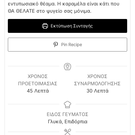
εντυπωσιακό θέαμα. Η καραμέλα είναι κάτι που
ΘΑ ΘΕΛΑΤΕ στο ψυγείο σας μόνιμα.
Εκτύπωση Συνταγής
Pin Recipe
ΧΡΌΝΟΣ
ΧΡΌΝΟΣ
ΠΡΟΕΤΟΙΜΑΣΊΑΣ
ΣΥΝΑΡΜΟΛΌΓΗΣΗΣ
minutes
minutes
45
Λεπτά
30
Λεπτά
ΕΙΔΟΣ ΓΕΥΜΑΤΟΣ
Γλυκά, Επιδόρπια