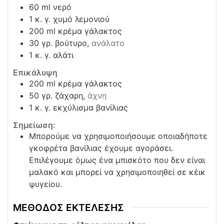
60
ml
νερό
1
κ. γ.
χυμό λεμονιού
200
ml
κρέμα γάλακτος
30
γρ.
βούτυρο,
ανάλατο
1
κ. γ.
αλάτι
Επικάλυψη
200
ml
κρέμα γάλακτος
50
γρ.
ζάχαρη,
άχνη
1
κ. γ.
εκχύλισμα βανίλιας
Σημείωση:
Μπορούμε να χρησιμοποιήσουμε οποιαδήποτε
γκοφρέτα βανίλιας έχουμε αγοράσει.
Επιλέγουμε όμως ένα μπισκότο που δεν είναι
μαλακό και μπορεί να χρησιμοποιηθεί σε κέικ
ψυγείου.
ΜΕΘΟΔΟΣ ΕΚΤΕΛΕΣΗΣ