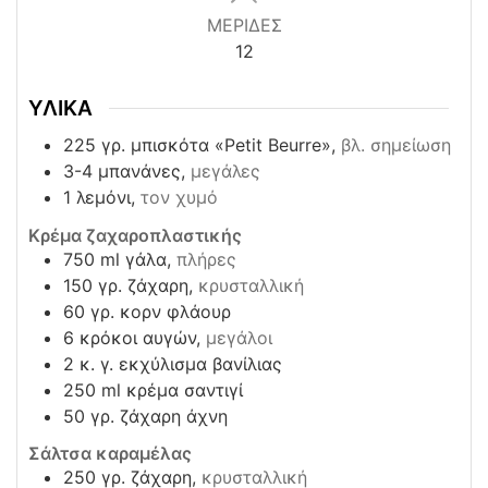
ΜΕΡΙΔΕΣ
12
ΥΛΙΚΑ
225
γρ. μπισκότα «Petit Beurre»,
βλ. σημείωση
3-4
μπανάνες,
μεγάλες
1
λεμόνι,
τον χυμό
Κρέμα ζαχαροπλαστικής
750
ml
γάλα,
πλήρες
150
γρ.
ζάχαρη,
κρυσταλλική
60
γρ.
κορν φλάουρ
6
κρόκοι αυγών,
μεγάλοι
2
κ. γ.
εκχύλισμα βανίλιας
250
ml
κρέμα σαντιγί
50
γρ.
ζάχαρη άχνη
Σάλτσα καραμέλας
250
γρ.
ζάχαρη,
κρυσταλλική