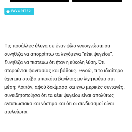
FAVORITE
2
Τις προάλλες έλεγα σε έναν φίλο γευσιγνώστη ότι
συνήθιζα να απορρίπτω τα λεγόμενα “κέικ ψυγείου”.
Συνήθιζα να πιστεύω ότι ήταν η εύκολη λύση. Ότι
στερούνται φαντασίας και βάθους. Εννοώ, τι το ιδιαίτερο
έχει μια στοίβα μπισκότα βανίλιας με λίγη κρέμα στη
μέση; Λοιπόν, αφού δοκίμασα και εγώ μερικές συνταγές,
συνειδητοποίησα ότι τα κέικ ψυγείου είναι απολύτως
εντυπωσιακά και νόστιμα και ότι οι συνδυασμοί είναι
ατελείωτοι.