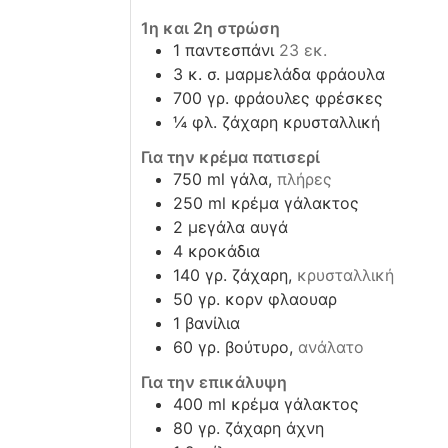
1η και 2η στρώση
1
παντεσπάνι
23 εκ.
3
κ. σ. μαρμελάδα φράουλα
700
γρ. φράουλες φρέσκες
¼
φλ. ζάχαρη κρυσταλλική
Για την κρέμα πατισερί
750
ml
γάλα,
πλήρες
250
ml
κρέμα γάλακτος
2
μεγάλα αυγά
4
κροκάδια
140
γρ. ζάχαρη,
κρυσταλλική
50
γρ. κορν φλαουαρ
1
βανίλια
60
γρ. βούτυρο,
ανάλατο
Για την επικάλυψη
400
ml
κρέμα γάλακτος
80
γρ. ζάχαρη άχνη