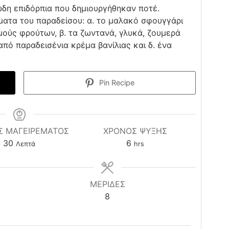
μώδη επιδόρπια που δημιουργήθηκαν ποτέ.
ατα του παραδείσου: α. το μαλακό σφουγγάρι
ούς φρούτων, β. τα ζωντανά, γλυκά, ζουμερά
πό παραδεισένια κρέμα βανίλιας και δ. ένα
Pin Recipe
Σ ΜΑΓΕΙΡΕΜΑΤΟΣ
ΧΡΌΝΟΣ ΨΎΞΗΣ
minutes
hours
30
6
Λεπτά
hrs
ΜΕΡΙΔΕΣ
8