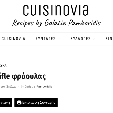
 CUISINOVIA
ΣΥΝΤΑΓΕΣ
ΣΥΛΛΟΓΕΣ
ΒΙΝ
ΛΥΚΑ
ifle φράουλας
ουν Σχόλια
by
Galatia Pamboridis
υνταγή
Εκτύπωση Συνταγής