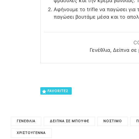
φράουλες και την κρέμα βανίλιας. Τ
Αφήνουμε το trifle να παγώσει για 
παγώσει βουτάμε μέσα και το απο
C
Γενέθλια, Δείπνα σ
FAVORITE
2
ΓΕΝΈΘΛΙΑ
ΔΕΊΠΝΑ ΣΕ ΜΠΟΥΦΈ
ΝΌΣΤΙΜΟ
Π
ΧΡΙΣΤΟΎΓΕΝΝΑ