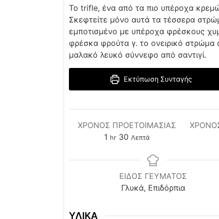
Το trifle, ένα από τα πιο υπέροχα κρε
Σκεφτείτε μόνο αυτά τα τέσσερα στρώμ
εμποτισμένο με υπέροχα φρέσκους χυμ
φρέσκα φρούτα γ. το ονειρικό στρώμα α
μαλακό λευκό σύννεφο από σαντιγί.
Εκτύπωση Συνταγής
ΧΡΌΝΟΣ ΠΡΟΕΤΟΙΜΑΣΊΑΣ
ΧΡΟΝΟ
hour
minutes
1
30
hr
Λεπτά
ΕΙΔΟΣ ΓΕΥΜΑΤΟΣ
Γλυκά, Επιδόρπια
ΥΛΙΚΑ