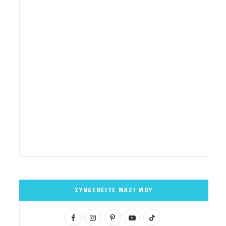
ΣΥΝΔΕΘΕΙΤΕ ΜΑΖΙ ΜΟΥ
F
I
P
Y
T