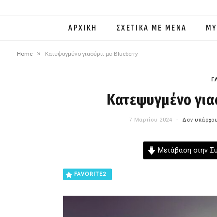
ΑΡΧΙΚΗ
ΣΧΕΤΙΚΑ ΜΕ ΜΕΝΑ
MY
»
Home
Κατεψυγμένο γιαούρτι με Blueberry
Γ
Κατεψυγμένο γιαο
7 Μαρτίου 2024
Δεν υπάρχου
Μετάβαση στην Σ
FAVORITE
2