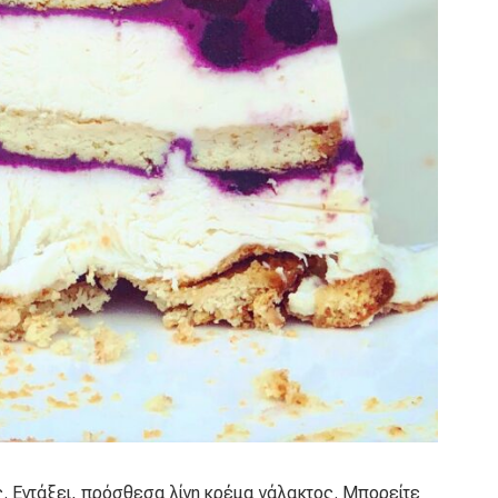
ής. Εντάξει, πρόσθεσα λίγη κρέμα γάλακτος. Μπορείτε