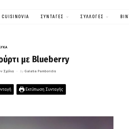
 CUISINOVIA
ΣΥΝΤΑΓΕΣ
ΣΥΛΛΟΓΕΣ
ΒΙΝ
ΛΥΚΑ
ύρτι με Blueberry
ν Σχόλια
by
Galatia Pamboridis
υνταγή
Εκτύπωση Συνταγής