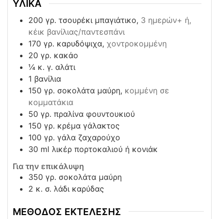
ΥΛΙΚΑ
200
γρ. τσουρέκι μπαγιάτικο,
3 ημερών+ ή,
κέικ βανίλιας/παντεσπάνι
170
γρ. καρυδόψιχα,
χοντροκομμένη
20
γρ. κακάο
¼
κ. γ. αλάτι
1
βανίλια
150
γρ. σοκολάτα μαύρη,
κομμένη σε
κομματάκια
50
γρ. πραλίνα φουντουκιού
150
γρ. κρέμα γάλακτος
100
γρ. γάλα ζαχαρούχο
30
ml
λικέρ πορτοκαλιού ή κονιάκ
Για την επικάλυψη
350
γρ. σοκολάτα μαύρη
2
κ. σ. λάδι καρύδας
ΜΕΘΟΔΟΣ ΕΚΤΕΛΕΣΗΣ