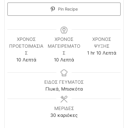
Pin Recipe
ΧΡΌΝΟΣ
ΧΡΟΝΟΣ
ΧΡΌΝΟΣ
ΠΡΟΕΤΟΙΜΑΣΊΑ
ΜΑΓΕΙΡΕΜΑΤΟ
ΨΎΞΗΣ
hour
minutes
Σ
Σ
1
hr
10
Λεπτά
minutes
minutes
10
Λεπτά
10
Λεπτά
ΕΙΔΟΣ ΓΕΥΜΑΤΟΣ
Γλυκά, Μπισκότα
ΜΕΡΙΔΕΣ
30
καριόκες