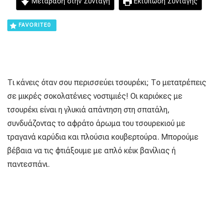
Μετάβαση στην Συνταγή
Εκτύπωση Συνταγής
FAVORITE
0
Τι κάνεις όταν σου περισσεύει τσουρέκι; Το μετατρέπεις
σε μικρές σοκολατένιες νοστιμιές! Οι καριόκες με
τσουρέκι είναι η γλυκιά απάντηση στη σπατάλη,
συνδυάζοντας το αφράτο άρωμα του τσουρεκιού με
τραγανά καρύδια και πλούσια κουβερτούρα. Μπορούμε
βέβαια να τις φτιάξουμε με απλό κέικ βανίλιας ή
παντεσπάνι.