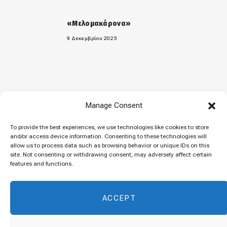
«Μελομακάρονα»
9 Δεκεμβρίου 2025
Manage Consent
To provide the best experiences, we use technologies like cookies to store
© 2026 Cuisinovia - Republishing Recipes and Images is Prohibited.
and/or access device information. Consenting to these technologies will
allow us to process data such as browsing behavior or unique IDs on this
Απαγορεύεται η Αναδημοσίευση των Συνταγών και των Φωτογραφιών.
site. Not consenting or withdrawing consent, may adversely affect certain
Top
features and functions.
ACCEPT