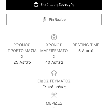
Εκτύπωση Συνταγής
Pin Recipe
ΧΡΌΝΟΣ
ΧΡΟΝΟΣ
RESTING TIME
minutes
ΠΡΟΕΤΟΙΜΑΣΊΑ
ΜΑΓΕΙΡΕΜΑΤΟ
5
Λεπτά
Σ
Σ
minutes
minutes
25
Λεπτά
40
Λεπτά
ΕΙΔΟΣ ΓΕΥΜΑΤΟΣ
Γλυκά, κέικς
ΜΕΡΙΔΕΣ