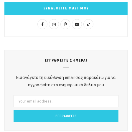
ΣΥΝΔΕΘΕΙΤΕ ΜΑΖΙ ΜΟΥ
F
I
P
Y
T
a
n
i
o
i
c
s
n
u
k
e
t
t
T
T
ΕΓΓΡΑΦΕΙΤΕ ΣΗΜΕΡΑ!
b
a
e
u
o
o
g
r
b
k
Εισαγάγετε τη διεύθυνση email σας παρακάτω για να
o
r
e
e
εγγραφείτε στο ενημερωτικό δελτίο μου
k
a
s
m
t