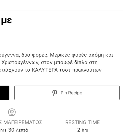
 με
ούγεννα, δύο φορές. Μερικές φορές ακόμη και
ν Χριστουγέννων, στον μπουφέ δίπλα στη
 φτιάχνουν τα ΚΑΛΥΤΕΡΑ τοστ πρωινούτων
Pin Recipe
Σ ΜΑΓΕΙΡΕΜΑΤΟΣ
RESTING TIME
hours
minutes
hours
30
2
hrs
Λεπτά
hrs