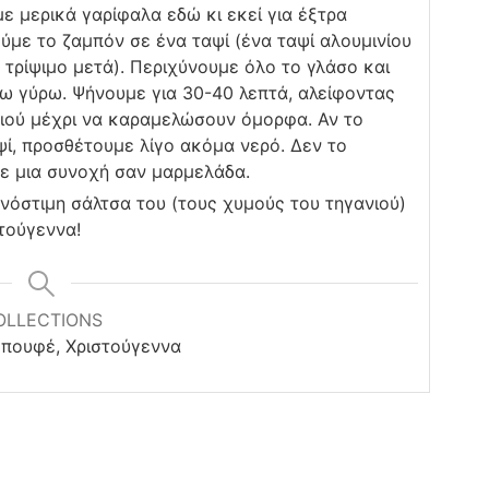
ε μερικά γαρίφαλα εδώ κι εκεί για έξτρα
ύμε το ζαμπόν σε ένα ταψί (ένα ταψί αλουμινίου
 τρίψιμο μετά). Περιχύνουμε όλο το γλάσο και
ρω γύρω. Ψήνουμε για 30-40 λεπτά, αλείφοντας
ιού μέχρι να καραμελώσουν όμορφα. Αν το
αψί, προσθέτουμε λίγο ακόμα νερό. Δεν το
ε μια συνοχή σαν μαρμελάδα.
νόστιμη σάλτσα του (τους χυμούς του τηγανιού)
τούγεννα!
OLLECTIONS
μπουφέ, Χριστούγεννα