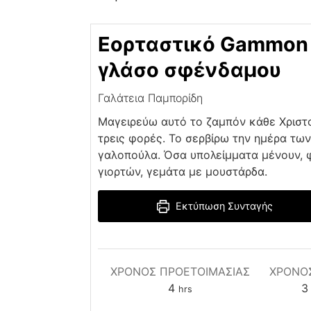
Εορταστικό Gammon
γλάσο σφένδαμου
Γαλάτεια Παμπορίδη
Μαγειρεύω αυτό το ζαμπόν κάθε Χριστ
τρεις φορές. Το σερβίρω την ημέρα τω
γαλοπούλα. Όσα υπολείμματα μένουν,
γιορτών, γεμάτα με μουστάρδα.
Εκτύπωση Συνταγής
ΧΡΌΝΟΣ ΠΡΟΕΤΟΙΜΑΣΊΑΣ
ΧΡΟΝΟ
hours
4
3
hrs