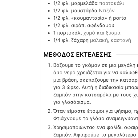
1/2
φλ. μαρμελάδα
πορτοκάλι
1/2
φλ. μουστάρδα
Ντιζόν
1/2
φλ. «κουμανταρία» ή porto
1/2
φλ. σιρόπι σφένδαμου
1
πορτοκάλι
χυμό και ξύσμα
1/4
φλ. ζάχαρη
μαλακή, καστανή
ΜΕΘΟΔΟΣ ΕΚΤΕΛΕΣΗΣ
Βάζουμε το γκάμον σε μια μεγάλη 
όσο νερό χρειάζεται για να καλυφ
μια βράση, σκεπάζουμε την κατσαρ
για 3 ώρες. Αυτή η διαδικασία μπο
ζαμπόν στην κατσαρόλα με τους χυμ
για γλασάρισμα.
Όταν είμαστε έτοιμοι για ψήσιμο, 
Φτιάχνουμε το γλάσο αναμειγνύοντα
Χρησιμοποιώντας ένα ψαλίδι, αφαιρ
ζαμπόν. Αφαιρούμε το μεγαλύτερο 