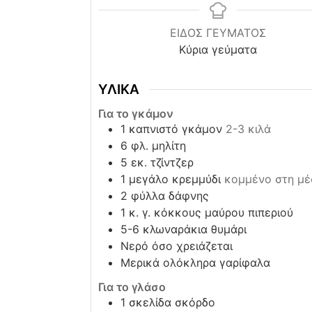
ΕΙΔΟΣ ΓΕΥΜΑΤΟΣ
Κύρια γεύματα
ΥΛΙΚΑ
Για το γκάμον
1
καπνιστό γκάμον
2-3 κιλά
6
φλ. μηλίτη
5
εκ. τζίντζερ
1
μεγάλο κρεμμύδι
κομμένο στη μέ
2
φύλλα δάφνης
1
κ. γ. κόκκους μαύρου πιπεριού
5-6
κλωναράκια θυμάρι
Νερό όσο χρειάζεται
Μερικά ολόκληρα γαρίφαλα
Για το γλάσο
1
σκελίδα σκόρδο