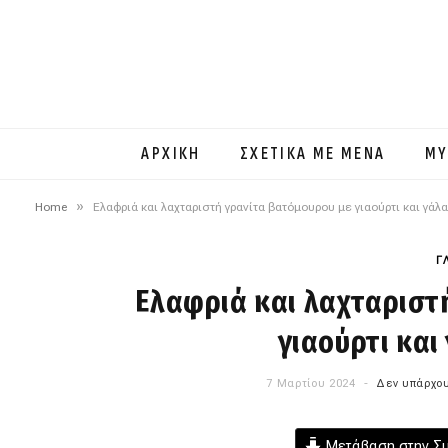
ΑΡΧΙΚΗ
ΣΧΕΤΙΚΑ ΜΕ ΜΕΝΑ
MY
»
Home
Ελαφριά και λαχταριστή γρανίτα βατόμουρου με γιαούρτι και γάλ
Γ
Ελαφριά και λαχταριστ
γιαούρτι και
7 Μαρτίου 2024
Δεν υπάρχου
Μετάβαση στην Σ