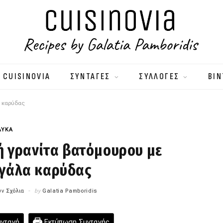
 CUISINOVIA
ΣΥΝΤΑΓΕΣ
ΣΥΛΛΟΓΕΣ
ΒΙΝ
α καρύδας
ΛΥΚΑ
ή γρανίτα βατόμουρου με
 γάλα καρύδας
ν Σχόλια
by
Galatia Pamboridis
υνταγή
Εκτύπωση Συνταγής