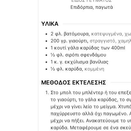
ΕΙΔΟΣ ΓΕΥΜΑΤΟΣ
Επιδόρπια, παγωτά
ΥΛΙΚΑ
2
φλ. βατόμουρα,
κατεψυγμένα, χω
200
γρ. γιαούρτι,
στραγγιστό, χαμη
1
κουτί γάλα καρύδας των 400ml
½
φλ. σιρόπι σφενδάμου
1
κ. γ. εκχύλισμα βανίλιας
½
φλ. καρύδα,
κομμένη
ΜΕΘΟΔΟΣ ΕΚΤΕΛΕΣΗΣ
Στο μπολ του μπλέντερ ή του επεξ
το γιαούρτι, το γάλα καρύδας, το 
μέχρι να γίνει λείο το μείγμα. Χτυ
παχύρρευστο αλλά όχι παγωμένο. 
μέχρι να πήξει. Ανακατεύουμε το υ
καρύδα. Μεταφέρουμε σε ένα σκεύο