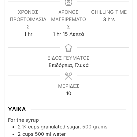
ΧΡΌΝΟΣ
ΧΡΟΝΟΣ
CHILLING TIME
hours
ΠΡΟΕΤΟΙΜΑΣΊΑ
ΜΑΓΕΙΡΕΜΑΤΟ
3
hrs
Σ
Σ
hour
hour
minutes
1
hr
1
hr
15
Λεπτά
ΕΙΔΟΣ ΓΕΥΜΑΤΟΣ
Επιδόρπια, Γλυκά
ΜΕΡΙΔΕΣ
10
ΥΛΙΚΑ
For the syrup
2 ¼
cups
granulated sugar,
500 grams
2
cups
500 ml water