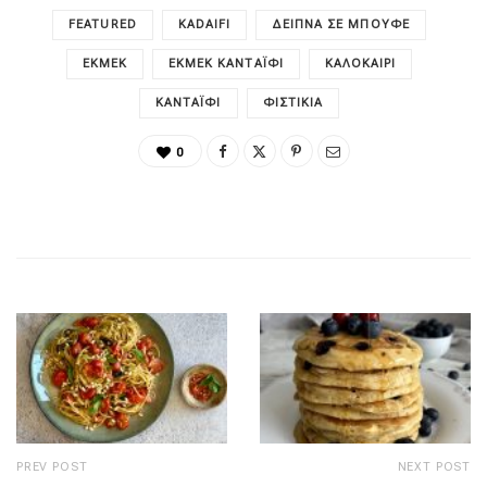
FEATURED
KADAIFI
ΔΕΊΠΝΑ ΣΕ ΜΠΟΥΦΈ
ΕΚΜΈΚ
ΕΚΜΈΚ ΚΑΝΤΑΪ́ΦΙ
ΚΑΛΟΚΑΊΡΙ
ΚΑΝΤΑΪ́ΦΙ
ΦΙΣΤΊΚΙΑ
0
PREV POST
NEXT POST