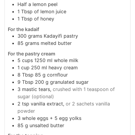
Half a lemon peel
1
Tbsp
of lemon juice
1
Tbsp
of honey
For the kadaif
300
grams
Kadayifi pastry
85
grams
melted butter
For the pastry cream
5
cups
1250 ml whole milk
1
cup
250 ml heavy cream
8
Tbsp
85 g cornflour
9
Tbsp
200 g granulated sugar
3
mastic tears,
crushed with 1 teaspoon of
sugar (optional)
2
tsp
vanilla extract,
or 2 sachets vanilla
powder
3
whole eggs + 5 egg yolks
85
g
unsalted butter