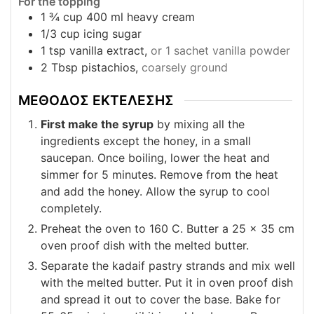
For the topping
1 ¾
cup
400 ml heavy cream
1/3
cup
icing sugar
1
tsp
vanilla extract,
or 1 sachet vanilla powder
2
Tbsp
pistachios,
coarsely ground
ΜΕΘΟΔΟΣ ΕΚΤΕΛΕΣΗΣ
First make the syrup
by mixing all the
ingredients except the honey, in a small
saucepan. Once boiling, lower the heat and
simmer for 5 minutes. Remove from the heat
and add the honey. Allow the syrup to cool
completely.
Preheat the oven to 160 C. Butter a 25 x 35 cm
oven proof dish with the melted butter.
Separate the kadaif pastry strands and mix well
with the melted butter. Put it in oven proof dish
and spread it out to cover the base. Bake for