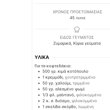
ΧΡΌΝΟΣ ΠΡΟΕΤΟΙΜΑΣΊΑΣ
minutes
45
Λεπτά
ΕΙΔΟΣ ΓΕΥΜΑΤΟΣ
Ζυμαρικά, Κύρια γεύματα
ΥΛΙΚΑ
Για τα κεφτεδάκια:
500
γρ. κιμά κοτόπουλο
1
κρεμμύδι,
χοντροτριμμένο
50
γρ. χαλούμι,
τριμμένο
50
γρ. αλεσμένο ψωμί
1/3
φλ. μαϊντανό,
ψιλοκομμένο
2
κ. σ. δυόσμο,
ψιλοκομμένο
1
σκελίδα σκόρδο,
λιωμένη