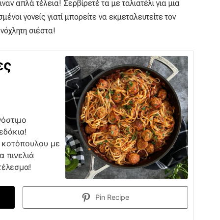
ιναν απλά τέλεια! Σερβίρετέ τα με ταλιατέλι για μια
σμένοι γονείς γιατί μπορείτε να εκμεταλευτείτε τον
ενόχλητη σιέστα!
ες
νόστιμο
εδάκια!
ά κοτόπουλου με
α πινελιά
τέλεσμα!
Pin Recipe