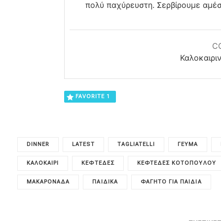
πολύ παχύρευστη. Σερβίρουμε αμέσ
C
Καλοκαιριν
FAVORITE
1
DINNER
LATEST
TAGLIATELLI
ΓΕΎΜΑ
ΚΑΛΟΚΑΊΡΙ
ΚΕΦΤΈΔΕΣ
ΚΕΦΤΈΔΕΣ ΚΟΤΌΠΟΥΛΟΥ
ΜΑΚΑΡΟΝΆΔΑ
ΠΑΙΔΙΚΑ
ΦΑΓΗΤΌ ΓΙΑ ΠΑΙΔΙΆ