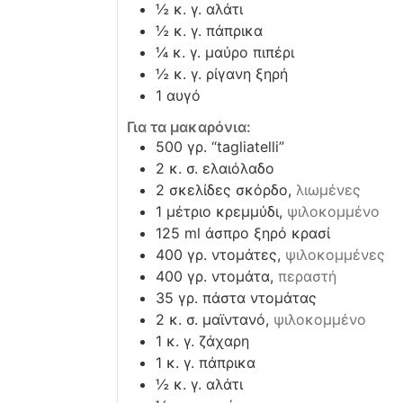
½
κ. γ. αλάτι
½
κ. γ. πάπρικα
¼
κ. γ. μαύρο πιπέρι
½
κ. γ. ρίγανη ξηρή
1
αυγό
Για τα μακαρόνια:
500
γρ. “tagliatelli”
2
κ. σ. ελαιόλαδο
2
σκελίδες σκόρδο,
λιωμένες
1
μέτριο κρεμμύδι,
ψιλοκομμένο
125
ml
άσπρο ξηρό κρασί
400
γρ. ντομάτες,
ψιλοκομμένες
400
γρ. ντομάτα,
περαστή
35
γρ. πάστα ντομάτας
2
κ. σ. μαϊντανό,
ψιλοκομμένο
1
κ. γ. ζάχαρη
1
κ. γ. πάπρικα
½
κ. γ. αλάτι