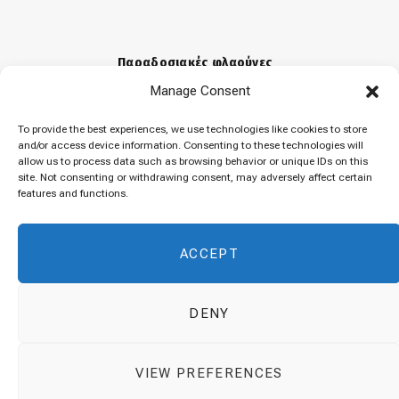
Παραδοσιακές φλαούνες
Manage Consent
31 Μαρτίου 2026
To provide the best experiences, we use technologies like cookies to store
and/or access device information. Consenting to these technologies will
allow us to process data such as browsing behavior or unique IDs on this
«Μελομακάρονα»
site. Not consenting or withdrawing consent, may adversely affect certain
features and functions.
9 Δεκεμβρίου 2025
ACCEPT
DENY
© 2026 Cuisinovia - Republishing Recipes and Images is Prohibited.
VIEW PREFERENCES
Απαγορεύεται η Αναδημοσίευση των Συνταγών και των Φωτογραφιών.