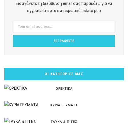
o
g
r
b
k
Εισαγάγετε τη διεύθυνση email σας παρακάτω για να
o
r
e
e
εγγραφείτε στο ενημερωτικό δελτίο μου
k
a
s
m
t
ΟΙ ΚΑΤΗΓΟΡΙΕΣ ΜΑΣ
ΟΡΕΚΤΙΚΑ
ΚΥΡΙΑ ΓΕΥΜΑΤΑ
ΓΛΥΚΑ & ΠΙΤΕΣ