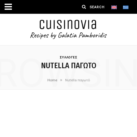
ROWSI
ΣΥΛΛΟΓΕΣ
NUTELLA ΠΑΓΩΤΌ
»
Home
Nutella παγωτό