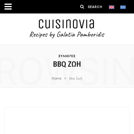
ROWSI
ΣΥΛΛΟΓΕΣ
BBQ ΖΩΉ
»
Home
bbq ζωή