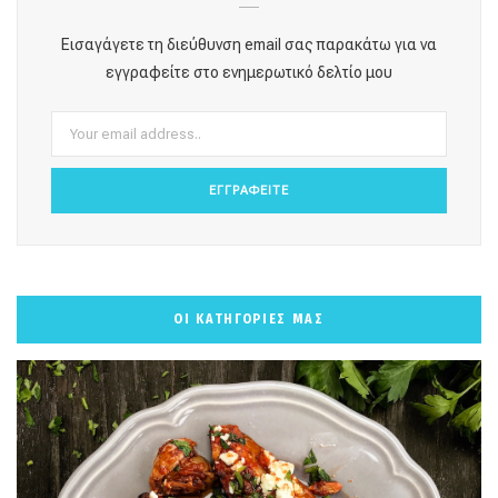
o
g
r
b
k
Εισαγάγετε τη διεύθυνση email σας παρακάτω για να
o
r
e
e
εγγραφείτε στο ενημερωτικό δελτίο μου
k
a
s
m
t
ΟΙ ΚΑΤΗΓΟΡΙΕΣ ΜΑΣ