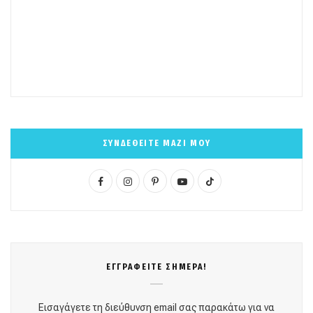
ΣΥΝΔΕΘΕΙΤΕ ΜΑΖΙ ΜΟΥ
F
I
P
Y
T
a
n
i
o
i
c
s
n
u
k
e
t
t
T
T
ΕΓΓΡΑΦΕΙΤΕ ΣΗΜΕΡΑ!
b
a
e
u
o
o
g
r
b
k
Εισαγάγετε τη διεύθυνση email σας παρακάτω για να