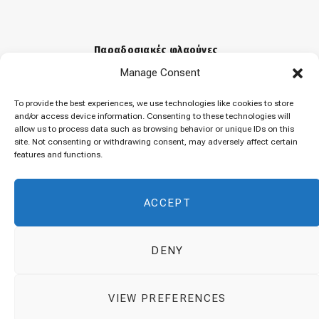
Παραδοσιακές φλαούνες
Manage Consent
31 Μαρτίου 2026
To provide the best experiences, we use technologies like cookies to store
and/or access device information. Consenting to these technologies will
allow us to process data such as browsing behavior or unique IDs on this
«Μελομακάρονα»
site. Not consenting or withdrawing consent, may adversely affect certain
features and functions.
9 Δεκεμβρίου 2025
ACCEPT
DENY
© 2026 Cuisinovia - Republishing Recipes and Images is Prohibited.
VIEW PREFERENCES
Απαγορεύεται η Αναδημοσίευση των Συνταγών και των Φωτογραφιών.