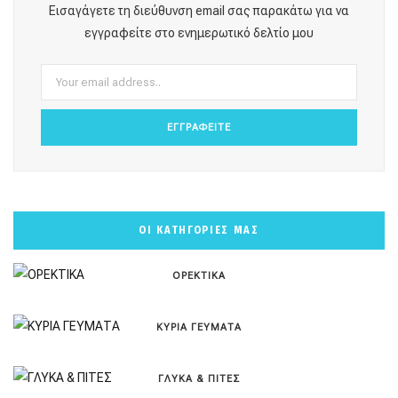
o
g
r
b
k
Εισαγάγετε τη διεύθυνση email σας παρακάτω για να
o
r
e
e
εγγραφείτε στο ενημερωτικό δελτίο μου
k
a
s
m
t
ΟΙ ΚΑΤΗΓΟΡΙΕΣ ΜΑΣ
ΟΡΕΚΤΙΚΑ
ΚΥΡΙΑ ΓΕΥΜΑΤΑ
ΓΛΥΚΑ & ΠΙΤΕΣ