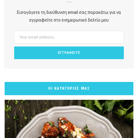
o
g
r
b
k
Εισαγάγετε τη διεύθυνση email σας παρακάτω για να
o
r
e
e
εγγραφείτε στο ενημερωτικό δελτίο μου
k
a
s
m
t
ΟΙ ΚΑΤΗΓΟΡΙΕΣ ΜΑΣ