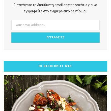
o
g
r
b
k
Εισαγάγετε τη διεύθυνση email σας παρακάτω για να
o
r
e
e
εγγραφείτε στο ενημερωτικό δελτίο μου
k
a
s
m
t
ΟΙ ΚΑΤΗΓΟΡΙΕΣ ΜΑΣ