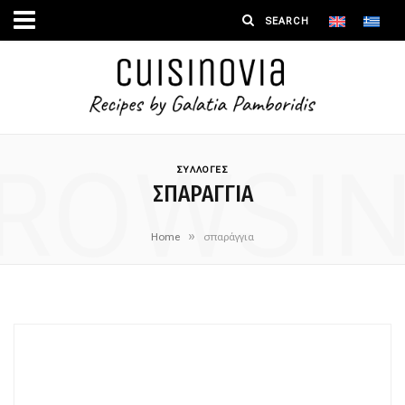
ROWSI
ΣΥΛΛΟΓΕΣ
ΣΠΑΡΆΓΓΙΑ
»
Home
σπαράγγια