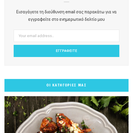
o
g
r
b
k
Εισαγάγετε τη διεύθυνση email σας παρακάτω για να
o
r
e
e
εγγραφείτε στο ενημερωτικό δελτίο μου
k
a
s
m
t
ΟΙ ΚΑΤΗΓΟΡΙΕΣ ΜΑΣ