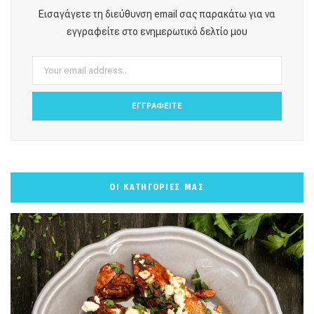
o
g
r
b
k
Εισαγάγετε τη διεύθυνση email σας παρακάτω για να
o
r
e
e
εγγραφείτε στο ενημερωτικό δελτίο μου
k
a
s
m
t
ΟΙ ΚΑΤΗΓΟΡΙΕΣ ΜΑΣ